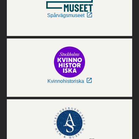
Spårvägsmuseet
Kvinnohistoriska