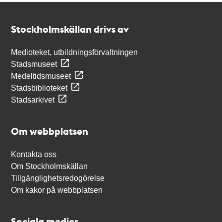
Kontakt
Stockholmskällan
Stockholmskällan drivs av
Medioteket, utbildningsförvaltningen
Stadsmuseet
Medeltidsmuseet
Stadsbiblioteket
Stadsarkivet
Om webbplatsen
Kontakta oss
Om Stockholmskällan
Tillgänglighetsredogörelse
Om kakor på webbplatsen
Sociala medier