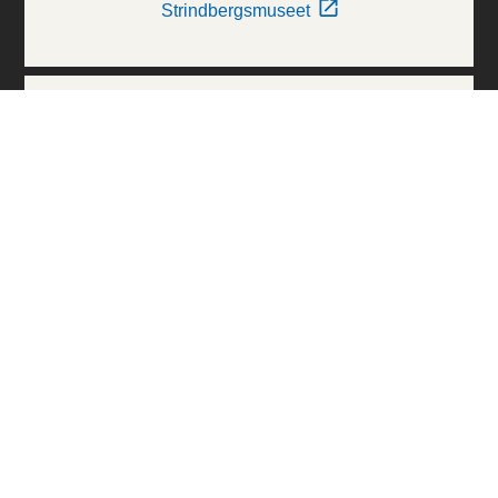
Strindbergsmuseet
Thielska Galleriet
Världskulturmuseerna