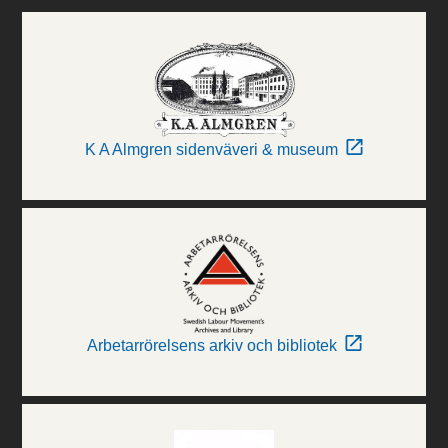
K A Almgren sidenväveri & museum
Arbetarrörelsens arkiv och bibliotek