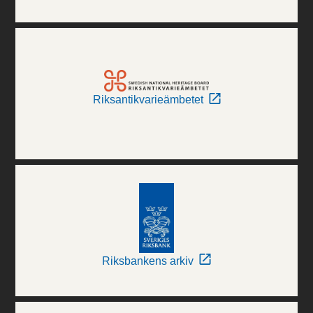
Riksantikvarieämbetet
Riksbankens arkiv