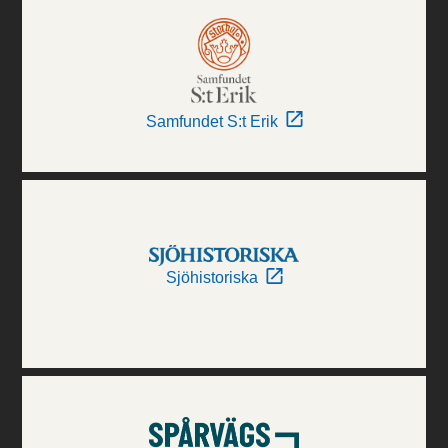
Samfundet S:t Erik
Sjöhistoriska