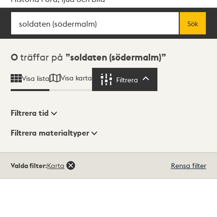
Sök
Fritextsök
Sök
Sökresultat
0
träffar på
soldaten (södermalm)
Visa karta
Visa lista
Filtrera
Filtrera
Filtrera tid
Filtrera materialtyper
Visningsläge
Totalt
Valda filter:
Karta
Rensa filter
0
träffar
Lista
Karta