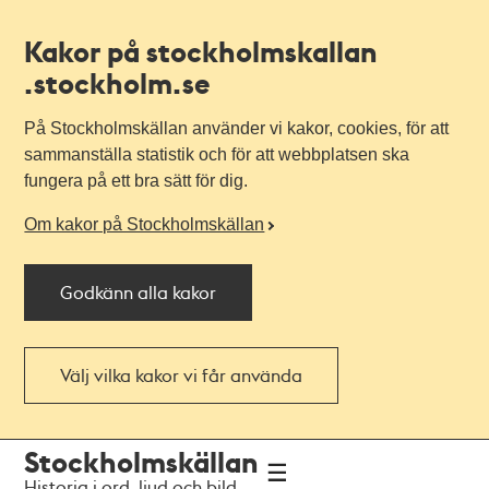
Kakor på stockholmskallan
.stockholm.se
På Stockholmskällan använder vi kakor, cookies, för att
sammanställa statistik och för att webbplatsen ska
fungera på ett bra sätt för dig.
Om kakor på Stockholmskällan
Godkänn alla kakor
Välj vilka kakor vi får använda
Till
Till
Stockholmskällan
navigationen
huvudinnehållet
Historia i ord, ljud och bild