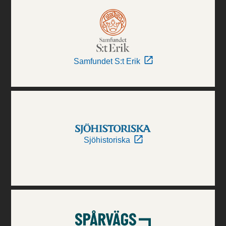
Samfundet S:t Erik
Sjöhistoriska