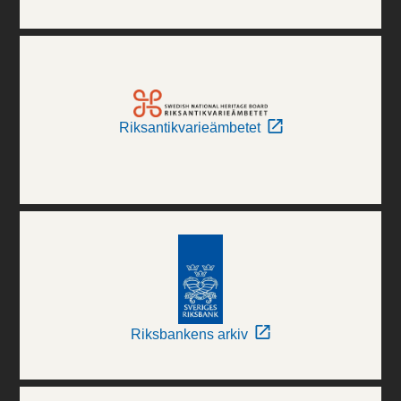
Riksantikvarieämbetet
Riksbankens arkiv