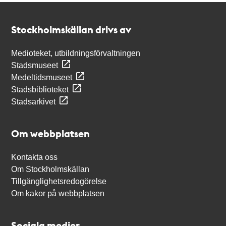
Kontakt
Stockholmskällan
Stockholmskällan drivs av
Medioteket, utbildningsförvaltningen
Stadsmuseet
Medeltidsmuseet
Stadsbiblioteket
Stadsarkivet
Om webbplatsen
Kontakta oss
Om Stockholmskällan
Tillgänglighetsredogörelse
Om kakor på webbplatsen
Sociala medier