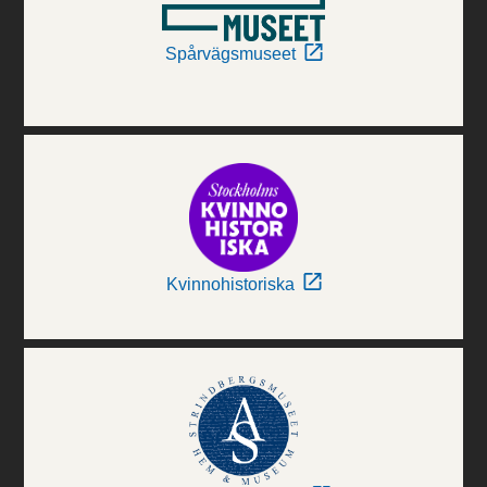
Spårvägsmuseet
Kvinnohistoriska