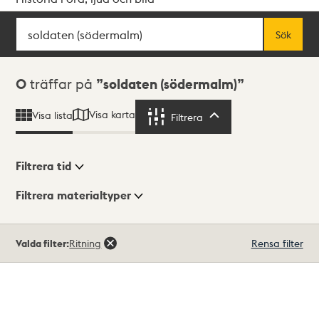
Sök
Fritextsök
Sök
Sökresultat
0
träffar på
soldaten (södermalm)
Visa karta
Visa lista
Filtrera
Filtrera
Filtrera tid
Filtrera materialtyper
Visningsläge
Totalt
Valda filter:
Ritning
Rensa filter
0
träffar
Lista
Karta