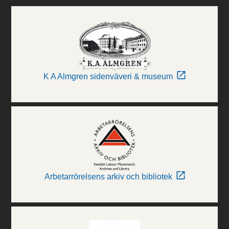
K A Almgren sidenväveri & museum
Arbetarrörelsens arkiv och bibliotek