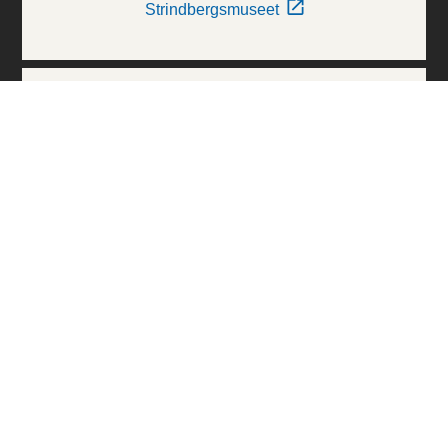
Strindbergsmuseet
Thielska Galleriet
Världskulturmuseerna