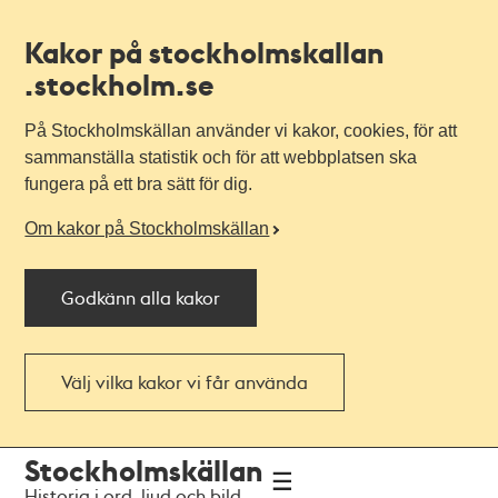
Kakor på stockholmskallan
.stockholm.se
På Stockholmskällan använder vi kakor, cookies, för att
sammanställa statistik och för att webbplatsen ska
fungera på ett bra sätt för dig.
Om kakor på Stockholmskällan
Godkänn alla kakor
Välj vilka kakor vi får använda
Till
Till
Stockholmskällan
navigationen
huvudinnehållet
Historia i ord, ljud och bild