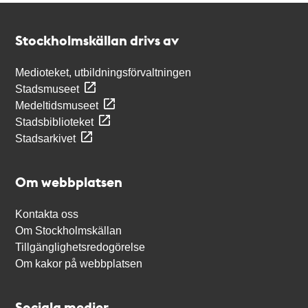
Kontakt
Stockholmskällan
Stockholmskällan drivs av
Medioteket, utbildningsförvaltningen
Stadsmuseet
Medeltidsmuseet
Stadsbiblioteket
Stadsarkivet
Om webbplatsen
Kontakta oss
Om Stockholmskällan
Tillgänglighetsredogörelse
Om kakor på webbplatsen
Sociala medier