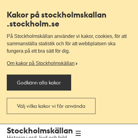
Kakor på stockholmskallan
.stockholm.se
På Stockholmskällan använder vi kakor, cookies, för att
sammanställa statistik och för att webbplatsen ska
fungera på ett bra sätt för dig.
Om kakor på Stockholmskällan
Godkänn alla kakor
Välj vilka kakor vi får använda
Till
Till
Stockholmskällan
navigationen
huvudinnehållet
Historia i ord, ljud och bild