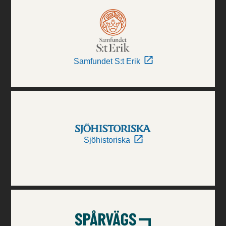
Samfundet S:t Erik
Sjöhistoriska