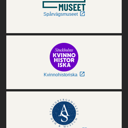
Spårvägsmuseet
Kvinnohistoriska