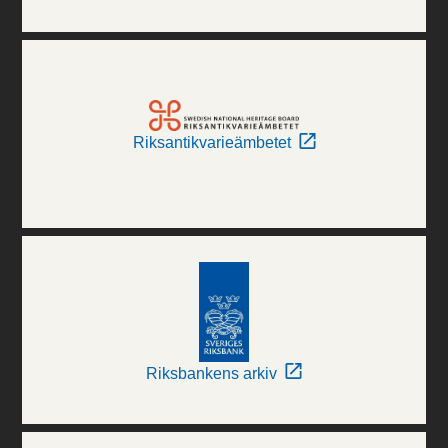
Riksantikvarieämbetet
Riksbankens arkiv