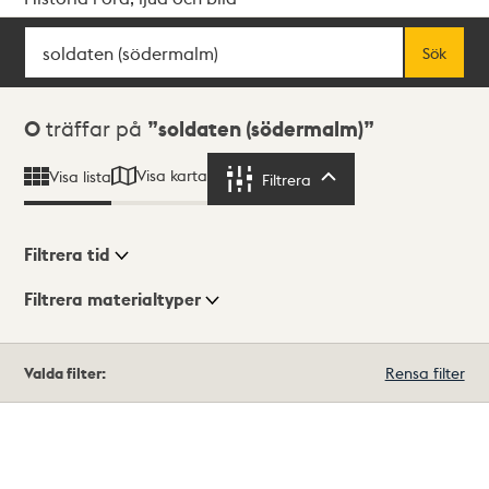
Sök
Fritextsök
Sök
Sökresultat
0
träffar på
soldaten (södermalm)
Visa karta
Visa lista
Filtrera
Filtrera
Filtrera tid
Filtrera materialtyper
Visningsläge
Totalt
Valda filter:
Rensa filter
0
träffar
Lista
Karta