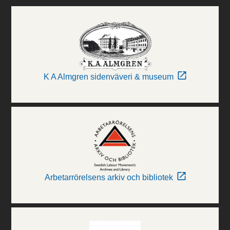
K A Almgren sidenväveri & museum
Arbetarrörelsens arkiv och bibliotek