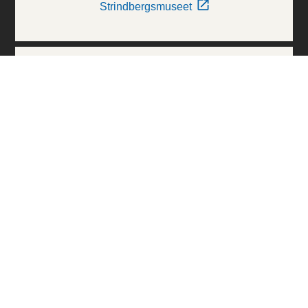
Strindbergsmuseet
Thielska Galleriet
Världskulturmuseerna