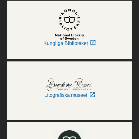
Kungliga Biblioteket
Litografiska museet