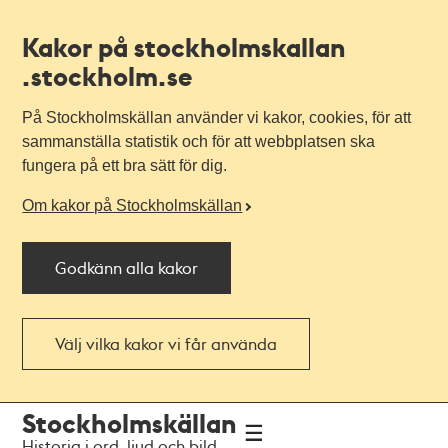
Kakor på stockholmskallan
.stockholm.se
På Stockholmskällan använder vi kakor, cookies, för att
sammanställa statistik och för att webbplatsen ska
fungera på ett bra sätt för dig.
Om kakor på Stockholmskällan
Godkänn alla kakor
Välj vilka kakor vi får använda
Till
Till
Stockholmskällan
navigationen
huvudinnehållet
Historia i ord, ljud och bild