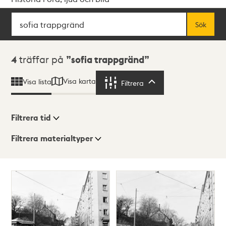
Sök
Fritextsök
Sök
Sökresultat
4
träffar på
sofia trappgränd
Visa karta
Visa lista
Filtrera
Filtrera
Filtrera tid
Filtrera materialtyper
Visningsläge
Totalt
4
träffar
Lista
Karta