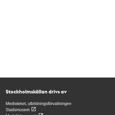
Kontakt
Stockholmskällan
Stockholmskällan drivs av
Medioteket, utbildningsförvaltningen
Stadsmuseet