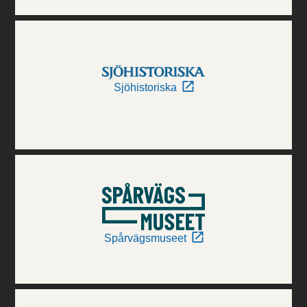
Sjöhistoriska
Spårvägsmuseet