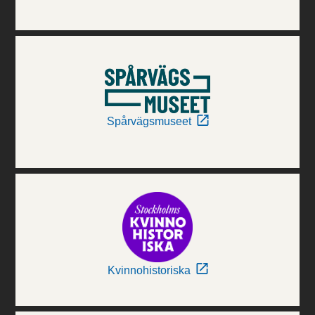
Spårvägsmuseet
Kvinnohistoriska