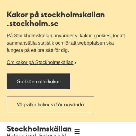
Kakor på stockholmskallan
.stockholm.se
På Stockholmskällan använder vi kakor, cookies, för att
sammanställa statistik och för att webbplatsen ska
fungera på ett bra sätt för dig.
Om kakor på Stockholmskällan
Godkänn alla kakor
Välj vilka kakor vi får använda
Till
Till
Stockholmskällan
navigationen
huvudinnehållet
Historia i ord, ljud och bild