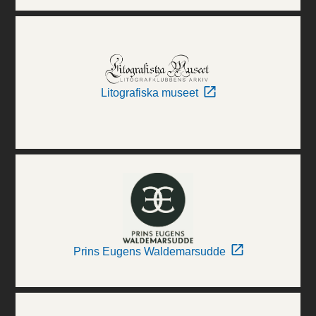
Litografiska museet
Prins Eugens Waldemarsudde