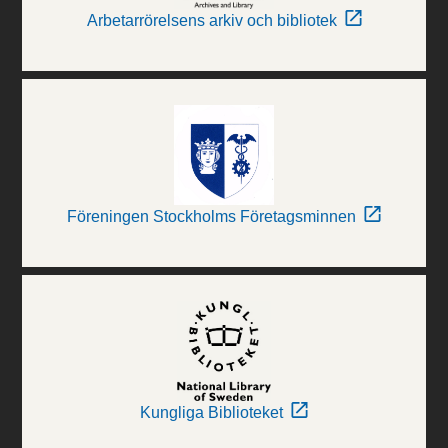
Arbetarrörelsens arkiv och bibliotek
Föreningen Stockholms Företagsminnen
Kungliga Biblioteket