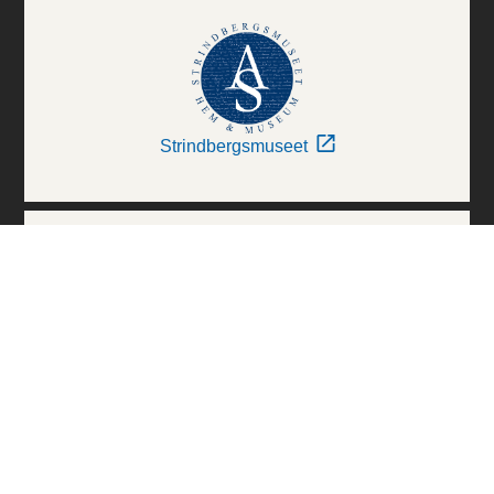
Strindbergsmuseet
Thielska Galleriet