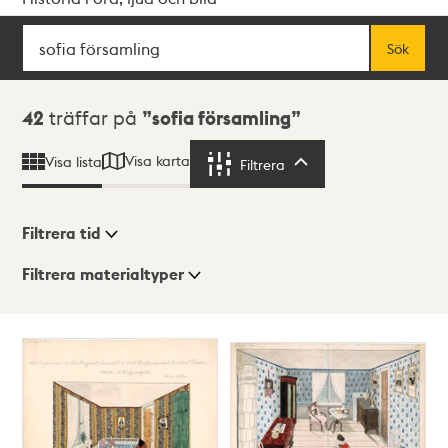
Sök
Fritextsök
Sök
Sökresultat
42
träffar på
sofia församling
Visa karta
Visa lista
Filtrera
Filtrera
Filtrera tid
Filtrera materialtyper
Visningsläge
Totalt
42
träffar
Lista
Karta