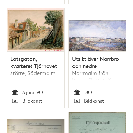
Typ
Typ
upp. Sorgdräkten
betyder Tant Sophie
Brandeks död.
Lotsgatan,
Utsikt över Norrbro
kvarteret Tjärhovet
och nedre
större, Södermalm
Norrmalm från
Kungl. Slottet. Kopia
utförd av Einar
6 juni 1901
1801
Uggla 1939
Tid
Tid
Bildkonst
Bildkonst
Typ
Typ