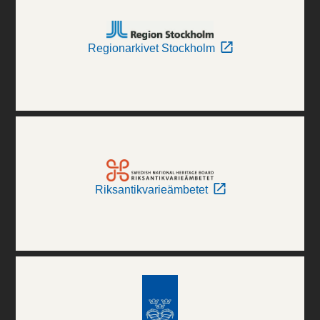
Regionarkivet Stockholm
Riksantikvarieämbetet