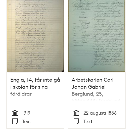
Engla, 14, får inte gå
Arbetskarlen Carl
i skolan för sina
Johan Gabriel
föräldrar
Berglund, 25,
häktad för lösdriveri
22 augusti 1886 -
1919
22 augusti 1886
polisförhör
Tid
Tid
Text
Text
Typ
Typ