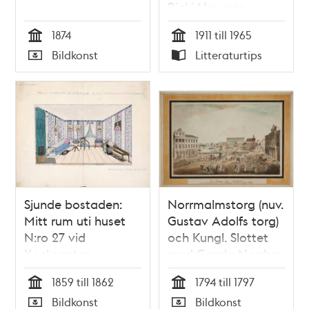
Ricki Neuman
1874
1911 till 1965
Tid
Tid
Bildkonst
Litteraturtips
Typ
Typ
Sjunde bostaden:
Norrmalmstorg (nuv.
Mitt rum uti huset
Gustav Adolfs torg)
N:ro 27 vid
och Kungl. Slottet
Kocksgatan -
med Gamla Norrbro
Qvarteret
(riven 1797)
1859 till 1862
1794 till 1797
Beckbrännaren
Tid
Tid
Bildkonst
Bildkonst
mindre, en trappa