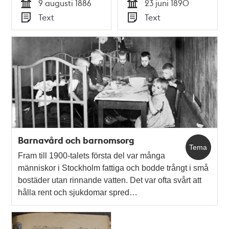
9 augusti 1886
23 juni 1890
polisförhör
polisförhör
Tid
Tid
Text
Text
Typ
Typ
Barnavård och barnomsorg
Tema
Fram till 1900-talets första del var många
människor i Stockholm fattiga och bodde trångt i små
bostäder utan rinnande vatten. Det var ofta svårt att
hålla rent och sjukdomar spred…