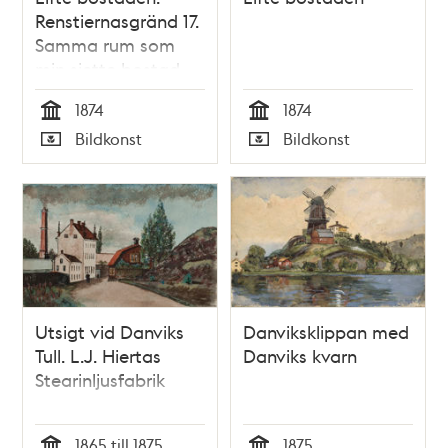
Renstiernasgränd 17.
Samma rum som
min sjette bostad
1874
1874
Tid
Tid
Bildkonst
Bildkonst
Typ
Typ
Utsigt vid Danviks
Danviksklippan med
Tull. L.J. Hiertas
Danviks kvarn
Stearinljusfabrik
1865 till 1875
1875