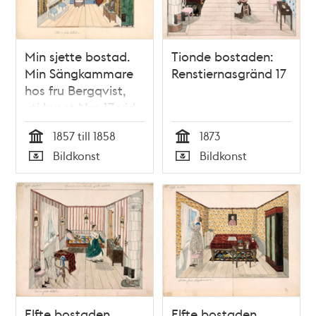
Min sjette bostad.
Tionde bostaden:
Min Sängkammare
Renstiernasgränd 17
hos fru Bergqvist,
uti huset Nro 17 vid
Renstiernasgränd,
1857 till 1858
1873
Qvarteret Kransen.
Tid
Tid
Bildkonst
Bildkonst
Utsigten åt
Typ
Typ
Renstjernasgränd.
Nedra botten.
Elfte bostaden.
Elfte bostaden