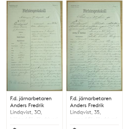
F.d. järnarbetaren
F.d. järnarbetaren
Anders Fredrik
Anders Fredrik
Lindqvist, 30,
Lindqvist, 35,
häktad för lösdriveri
varnad för lösdriveri
9 augusti 1886 -
23 juni 1890 -