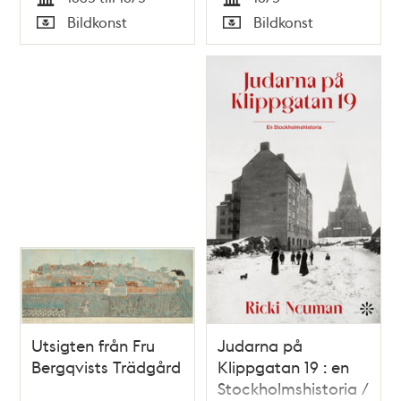
Tid
Tid
Bildkonst
Bildkonst
Typ
Typ
Utsigten från Fru
Judarna på
Bergqvists Trädgård
Klippgatan 19 : en
Stockholmshistoria /