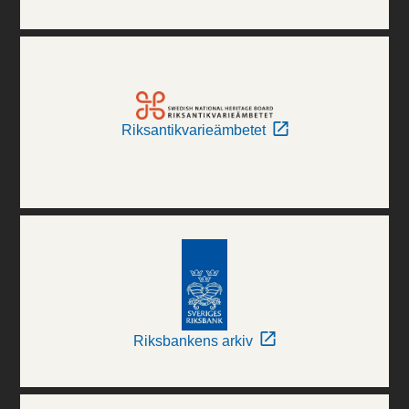
Riksantikvarieämbetet
Riksbankens arkiv