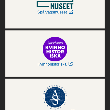
Spårvägsmuseet
Kvinnohistoriska