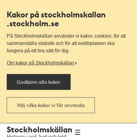
Kakor på stockholmskallan
.stockholm.se
På Stockholmskällan använder vi kakor, cookies, för att
sammanställa statistik och för att webbplatsen ska
fungera på ett bra sätt för dig.
Om kakor på Stockholmskällan
Godkänn alla kakor
Välj vilka kakor vi får använda
Till
Till
Stockholmskällan
navigationen
huvudinnehållet
Historia i ord, ljud och bild