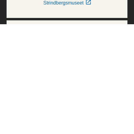
Strindbergsmuseet
Thielska Galleriet
Världskulturmuseerna