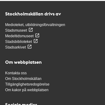
Kontakt
Stockholmskällan
Stockholmskällan drivs av
Medioteket, utbildningsförvaltningen
Stadsmuseet
Medeltidsmuseet
Stadsbiblioteket
Stadsarkivet
Om webbplatsen
Kontakta oss
Om Stockholmskällan
Tillgänglighetsredogörelse
Om kakor på webbplatsen
Sociala medier