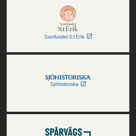
Samfundet S:t Erik
Sjöhistoriska