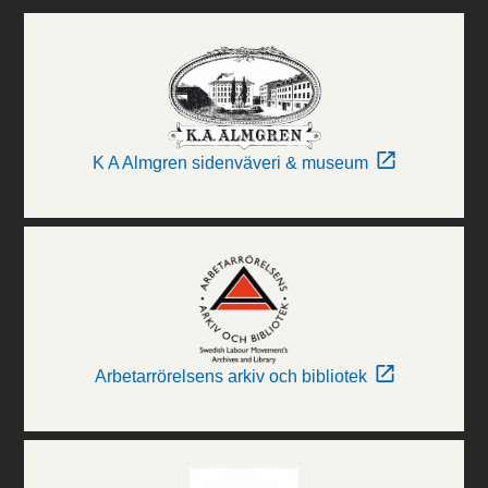
K A Almgren sidenväveri & museum
Arbetarrörelsens arkiv och bibliotek