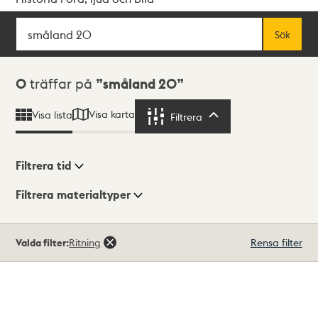
Sök
Fritextsök
Sök
Sökresultat
0
träffar på
småland 20
Visa karta
Visa lista
Filtrera
Filtrera
Filtrera tid
Filtrera materialtyper
Visningsläge
Totalt
Valda filter:
Ritning
Rensa filter
0
träffar
Lista
Karta