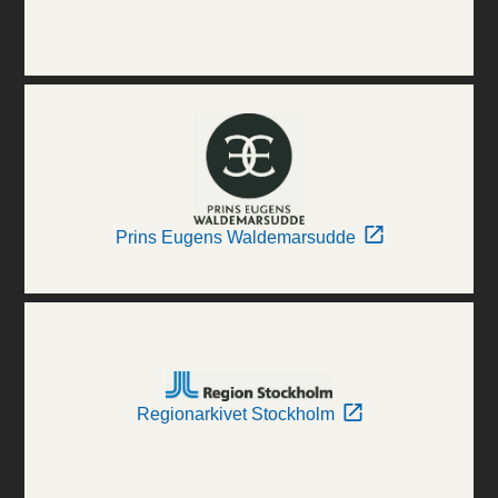
Prins Eugens Waldemarsudde
Regionarkivet Stockholm