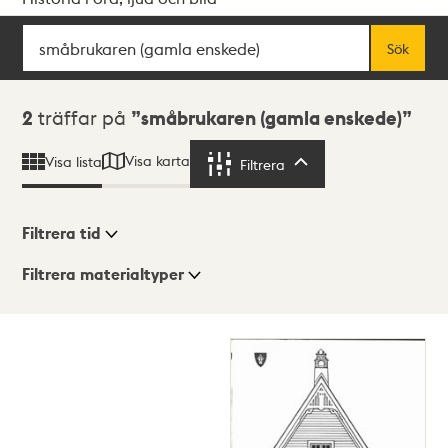
Sök
Fritextsök
Sök
Sökresultat
2
träffar på
småbrukaren (gamla enskede)
Visa karta
Visa lista
Filtrera
Filtrera
Filtrera tid
Filtrera materialtyper
Visningsläge
Totalt
2
träffar
Lista
Karta