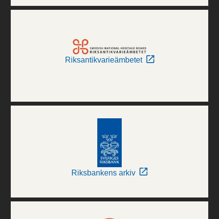
Riksantikvarieämbetet
Riksbankens arkiv