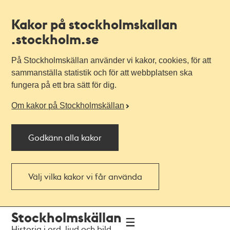
Kakor på stockholmskallan
.stockholm.se
På Stockholmskällan använder vi kakor, cookies, för att
sammanställa statistik och för att webbplatsen ska
fungera på ett bra sätt för dig.
Om kakor på Stockholmskällan
Godkänn alla kakor
Välj vilka kakor vi får använda
Till
Till
Stockholmskällan
navigationen
huvudinnehållet
Historia i ord, ljud och bild