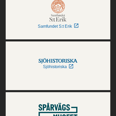
Samfundet S:t Erik
Sjöhistoriska