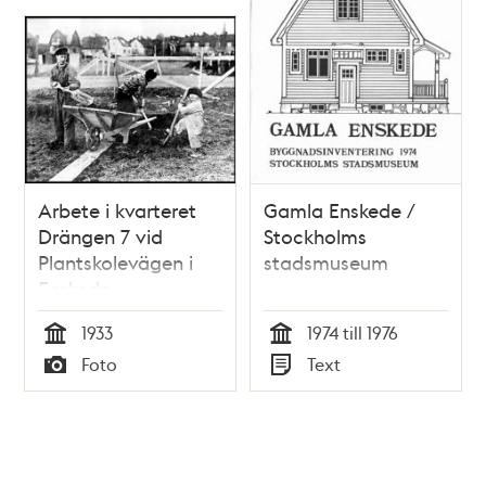
Arbete i kvarteret
Gamla Enskede /
Drängen 7 vid
Stockholms
Plantskolevägen i
stadsmuseum
Enskede
småstugeområde
1933
1974 till 1976
Tid
Tid
Foto
Text
Typ
Typ