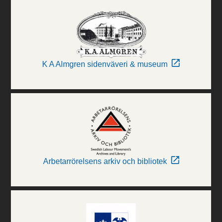
K A Almgren sidenväveri & museum
Arbetarrörelsens arkiv och bibliotek