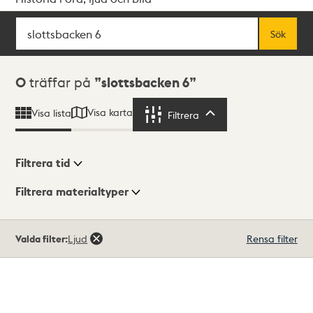
Sök
Fritextsök
Sök
Sökresultat
0
träffar på
slottsbacken 6
Visa karta
Visa lista
Filtrera
Filtrera
Filtrera tid
Filtrera materialtyper
Visningsläge
Totalt
Valda filter:
Ljud
Rensa filter
0
träffar
Lista
Karta