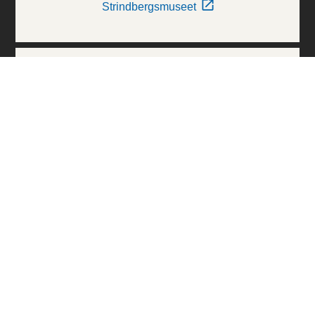
Strindbergsmuseet
Thielska Galleriet
Världskulturmuseerna