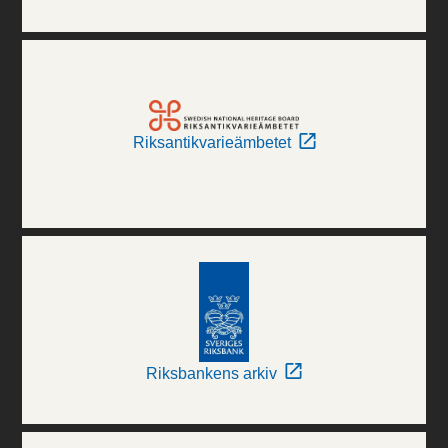
Riksantikvarieämbetet
Riksbankens arkiv