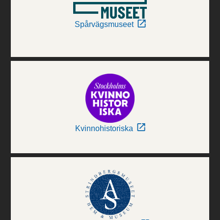
Spårvägsmuseet
Kvinnohistoriska