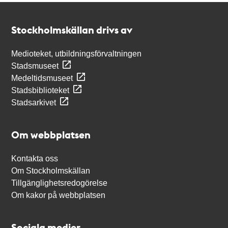
Kontakt
Stockholmskällan
Stockholmskällan drivs av
Medioteket, utbildningsförvaltningen
Stadsmuseet
Medeltidsmuseet
Stadsbiblioteket
Stadsarkivet
Om webbplatsen
Kontakta oss
Om Stockholmskällan
Tillgänglighetsredogörelse
Om kakor på webbplatsen
Sociala medier