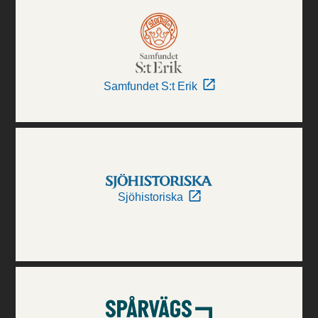
Samfundet S:t Erik
Sjöhistoriska