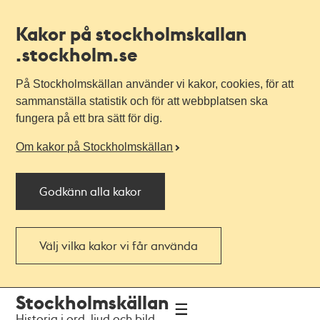
Kakor på stockholmskallan
.stockholm.se
På Stockholmskällan använder vi kakor, cookies, för att
sammanställa statistik och för att webbplatsen ska
fungera på ett bra sätt för dig.
Om kakor på Stockholmskällan
Godkänn alla kakor
Välj vilka kakor vi får använda
Till
Till
Stockholmskällan
navigationen
huvudinnehållet
Historia i ord, ljud och bild