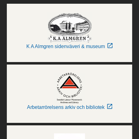
K A Almgren sidenväveri & museum
Arbetarrörelsens arkiv och bibliotek