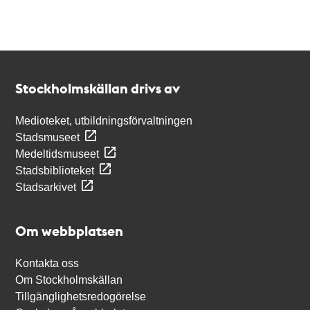
Kontakt
Stockholmskällan
Stockholmskällan drivs av
Medioteket, utbildningsförvaltningen
Stadsmuseet
Medeltidsmuseet
Stadsbiblioteket
Stadsarkivet
Om webbplatsen
Kontakta oss
Om Stockholmskällan
Tillgänglighetsredogörelse