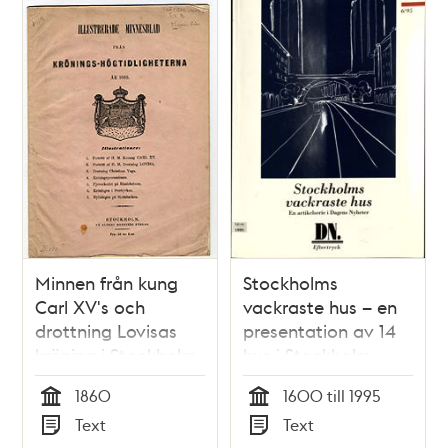
Minnen från kung
Stockholms
Carl XV's och
vackraste hus – en
drottning Lovisas
presentation av 14
kröning i Stockholm
hus i Stockholm
i maj 1860
1860
1600 till 1995
Tid
Tid
Text
Text
Typ
Typ