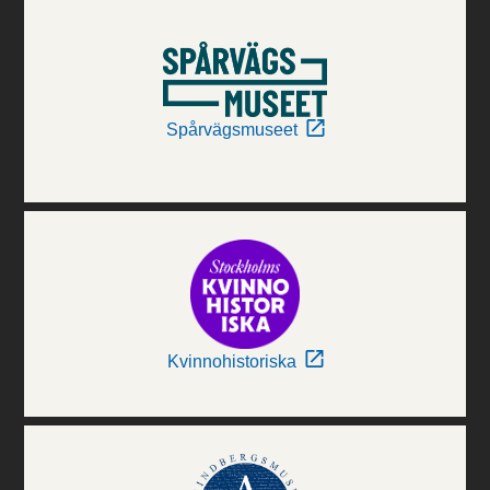
Spårvägsmuseet
Kvinnohistoriska