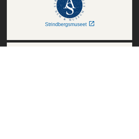
Strindbergsmuseet
Thielska Galleriet
Världskulturmuseerna