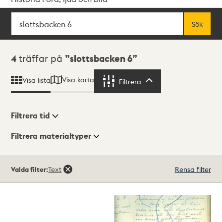
Sök
Fritextsök
Sök
Sökresultat
4
träffar på
slottsbacken 6
Visa karta
Visa lista
Filtrera
Filtrera
Filtrera tid
Filtrera materialtyper
Visningsläge
Totalt
Valda filter:
Text
Rensa filter
4
träffar
Lista
Karta