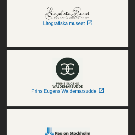
Litografiska museet
Prins Eugens Waldemarsudde