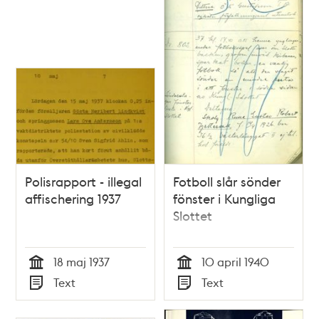
Polisrapport - illegal
Fotboll slår sönder
affischering 1937
fönster i Kungliga
Slottet
18 maj 1937
10 april 1940
Tid
Tid
Text
Text
Typ
Typ