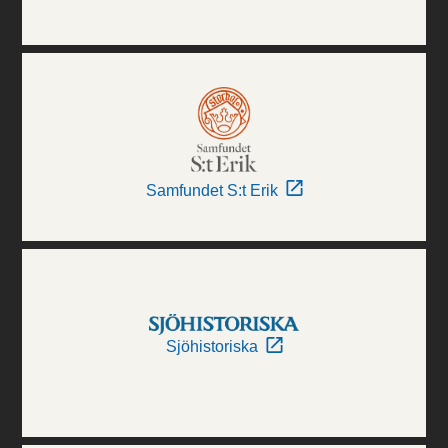
Samfundet S:t Erik
Sjöhistoriska