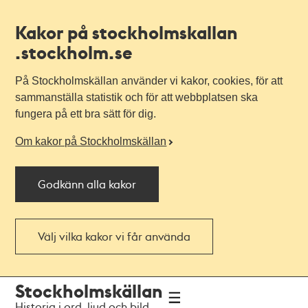
Kakor på stockholmskallan
.stockholm.se
På Stockholmskällan använder vi kakor, cookies, för att
sammanställa statistik och för att webbplatsen ska
fungera på ett bra sätt för dig.
Om kakor på Stockholmskällan
Godkänn alla kakor
Välj vilka kakor vi får använda
Till
Till
Stockholmskällan
navigationen
huvudinnehållet
Historia i ord, ljud och bild