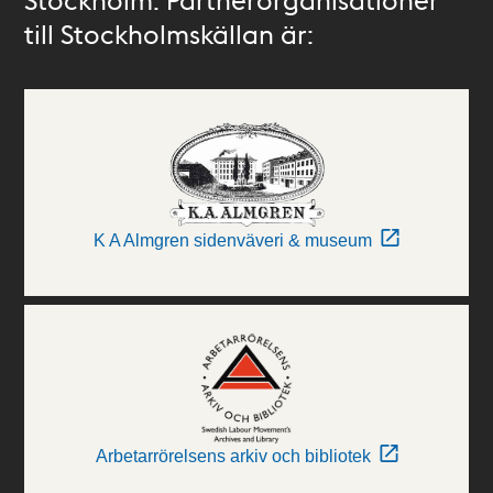
till Stockholmskällan är:
K A Almgren sidenväveri & museum
Arbetarrörelsens arkiv och bibliotek