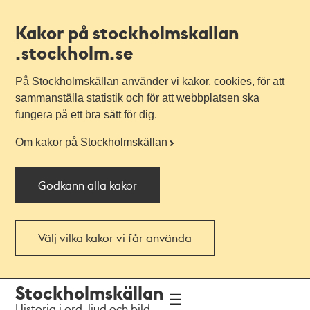
Kakor på stockholmskallan
.stockholm.se
På Stockholmskällan använder vi kakor, cookies, för att
sammanställa statistik och för att webbplatsen ska
fungera på ett bra sätt för dig.
Om kakor på Stockholmskällan
Godkänn alla kakor
Välj vilka kakor vi får använda
Till
Till
Stockholmskällan
navigationen
huvudinnehållet
Historia i ord, ljud och bild