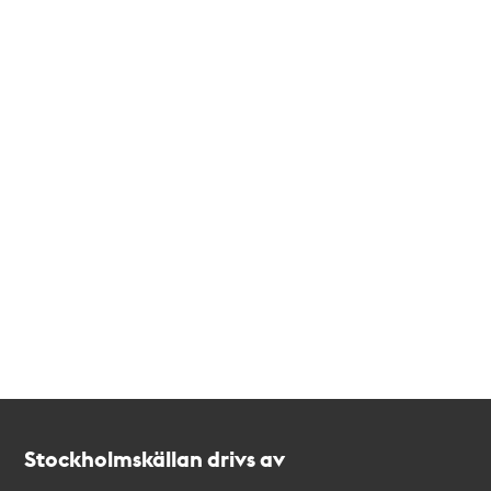
Kontakt
Stockholmskällan
Stockholmskällan drivs av