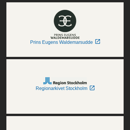
Prins Eugens Waldemarsudde
Regionarkivet Stockholm