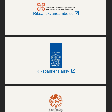
Riksantikvarieämbetet
Riksbankens arkiv