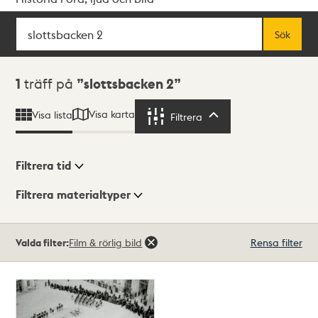
Sök
Fritextsök
Sök
Sökresultat
1
träff på
slottsbacken 2
Visa karta
Visa lista
Filtrera
Filtrera
Filtrera tid
Filtrera materialtyper
Visningsläge
Totalt
Valda filter:
Film & rörlig bild
Rensa filter
1
träffar
Lista
Karta