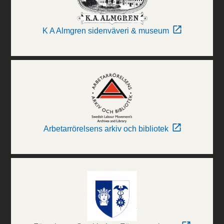
K A Almgren sidenväveri & museum
Arbetarrörelsens arkiv och bibliotek