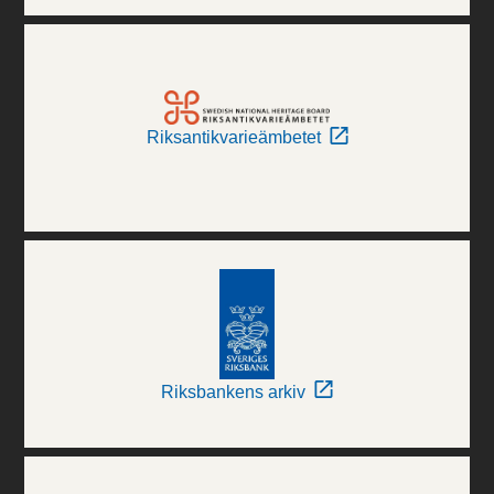
Riksantikvarieämbetet
Riksbankens arkiv