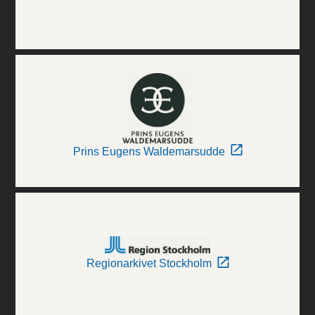
Prins Eugens Waldemarsudde
Regionarkivet Stockholm