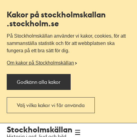
Kakor på stockholmskallan
.stockholm.se
På Stockholmskällan använder vi kakor, cookies, för att
sammanställa statistik och för att webbplatsen ska
fungera på ett bra sätt för dig.
Om kakor på Stockholmskällan
Godkänn alla kakor
Välj vilka kakor vi får använda
Till
Till
Stockholmskällan
navigationen
huvudinnehållet
Historia i ord, ljud och bild