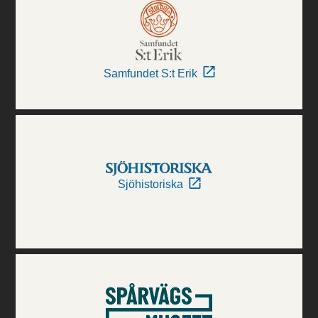
Samfundet S:t Erik
Sjöhistoriska