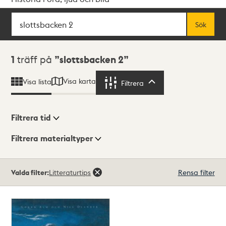
Sök
Fritextsök
Sök
Sökresultat
1
träff på
slottsbacken 2
Visa karta
Visa lista
Filtrera
Filtrera
Filtrera tid
Filtrera materialtyper
Visningsläge
Totalt
Valda filter:
Litteraturtips
Rensa filter
1
träffar
Lista
Karta