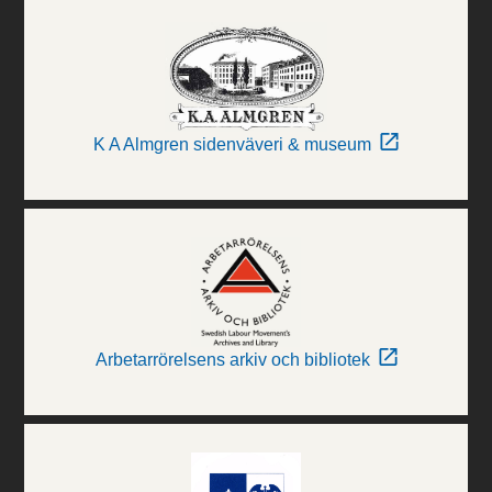
K A Almgren sidenväveri & museum
Arbetarrörelsens arkiv och bibliotek