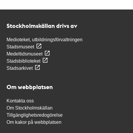
Kontakt
Stockholmskällan
Stockholmskällan drivs av
Medioteket, utbildningsförvaltningen
Stadsmuseet
Medeltidsmuseet
Stadsbiblioteket
Stadsarkivet
Om webbplatsen
Kontakta oss
Om Stockholmskällan
Tillgänglighetsredogörelse
Om kakor på webbplatsen