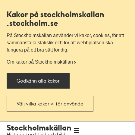
Kakor på stockholmskallan
.stockholm.se
På Stockholmskällan använder vi kakor, cookies, för att
sammanställa statistik och för att webbplatsen ska
fungera på ett bra sätt för dig.
Om kakor på Stockholmskällan
Godkänn alla kakor
Välj vilka kakor vi får använda
Till
Till
Stockholmskällan
navigationen
huvudinnehållet
Historia i ord, ljud och bild