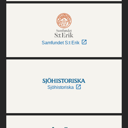
Samfundet S:t Erik
Sjöhistoriska