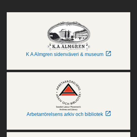
K A Almgren sidenväveri & museum
Arbetarrörelsens arkiv och bibliotek