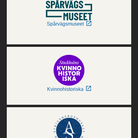
Spårvägsmuseet
Kvinnohistoriska