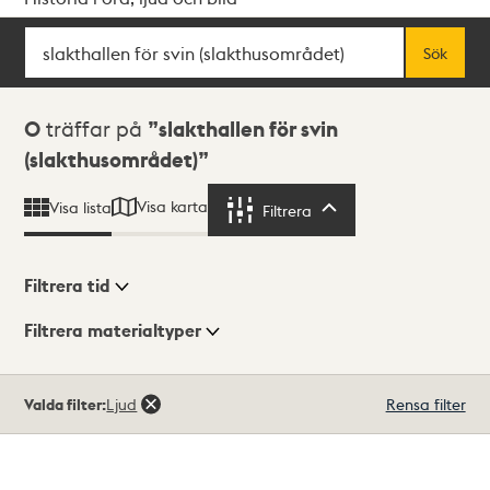
Sök
Fritextsök
Sök
Sökresultat
0
träffar på
slakthallen för svin
(slakthusområdet)
Visa karta
Visa lista
Filtrera
Filtrera
Filtrera tid
Filtrera materialtyper
Visningsläge
Totalt
Valda filter:
Ljud
Rensa filter
0
träffar
Lista
Karta