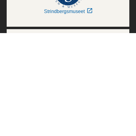
Strindbergsmuseet
Thielska Galleriet
Världskulturmuseerna