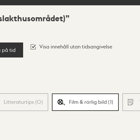
 (slakthusområdet)
Visa innehåll utan tidsangivelse
a på tid
Litteraturtips
(
0
)
Film & rörlig bild
(
1
)