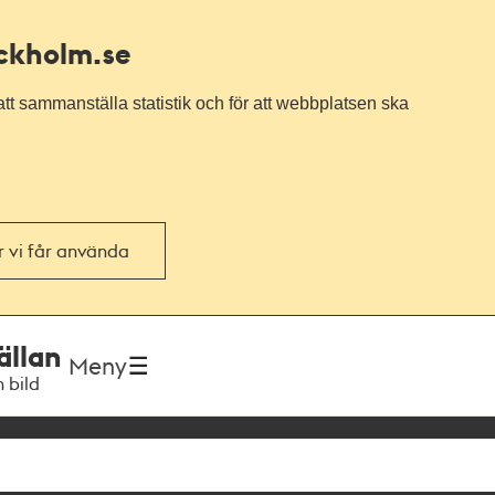
ockholm.se
tt sammanställa statistik och för att webbplatsen ska
or vi får använda
ällan
Meny
h bild