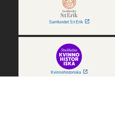
Samfundet S:t Erik
Kvinnohistoriska