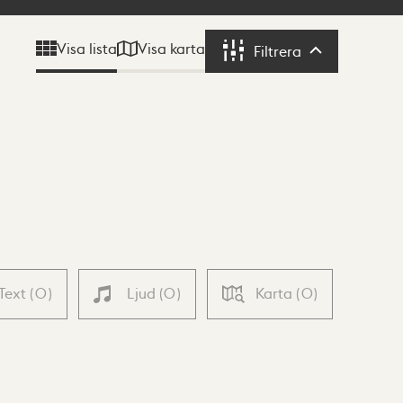
Visa karta
Visa lista
Filtrera
Filtrera
Text
(
0
)
Ljud
(
0
)
Karta
(
0
)