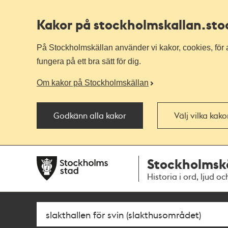
Kakor på stockholmskallan
.st
På Stockholmskällan använder vi kakor, cookies, för a
fungera på ett bra sätt för dig.
Om kakor på Stockholmskällan
Godkänn alla kakor
Välj vilka kak
Till
Till
Stockholmsk
navigationen
huvudinnehållet
Historia i ord, ljud oc
Sök
Fritextsök