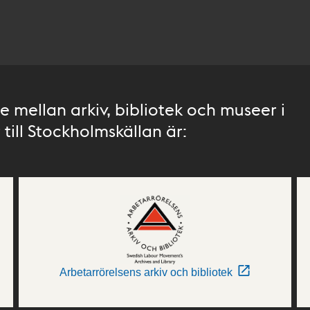
 mellan arkiv, bibliotek och museer i
till Stockholmskällan är:
Arbetarrörelsens arkiv och bibliotek