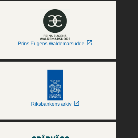
Prins Eugens Waldemarsudde
Riksbankens arkiv