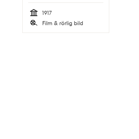
1917
Tid
Film & rörlig bild
Typ