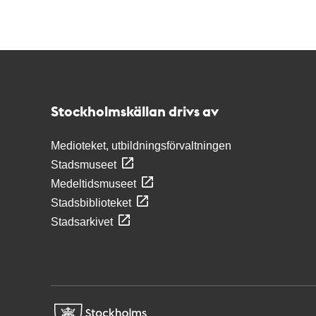
Kontakt
Stockholmskällan
Stockholmskällan drivs av
Medioteket, utbildningsförvaltningen
Stadsmuseet
Medeltidsmuseet
Stadsbiblioteket
Stadsarkivet