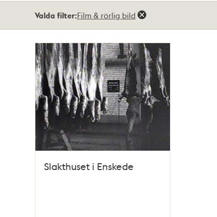
Totalt
Valda filter:
Film & rörlig bild
1
träffar
Slakthuset i Enskede