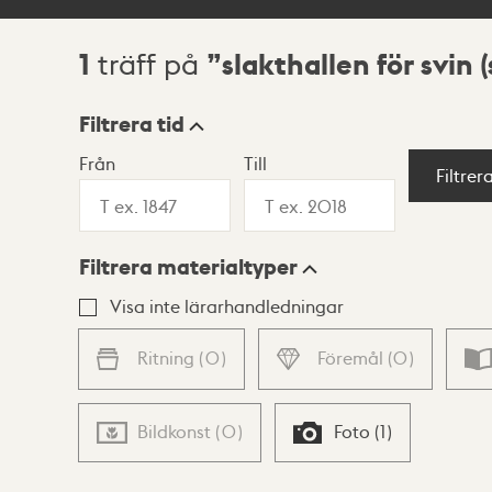
1
slakthallen för svin
träff på
Sökresultat
Filtrera tid
Från
Till
Visningsläge
Filtrer
Filtrera materialtyper
Lista
Karta
Visa inte lärarhandledningar
Ritning
(
0
)
Föremål
(
0
)
Bildkonst
(
0
)
Foto
(
1
)