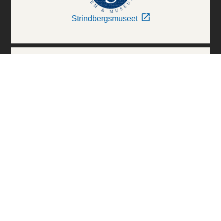
Strindbergsmuseet
Thielska Galleriet
Världskulturmuseerna