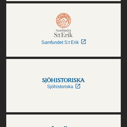
Samfundet S:t Erik
Sjöhistoriska