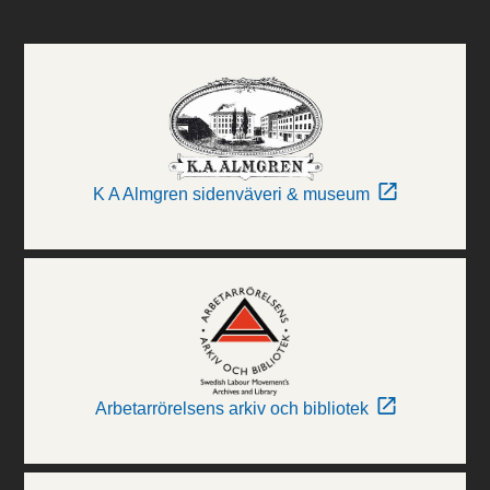
K A Almgren sidenväveri & museum
Arbetarrörelsens arkiv och bibliotek