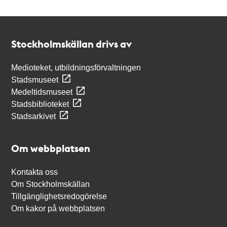
Kontakt
Stockholmskällan
Stockholmskällan drivs av
Medioteket, utbildningsförvaltningen
Stadsmuseet
Medeltidsmuseet
Stadsbiblioteket
Stadsarkivet
Om webbplatsen
Kontakta oss
Om Stockholmskällan
Tillgänglighetsredogörelse
Om kakor på webbplatsen