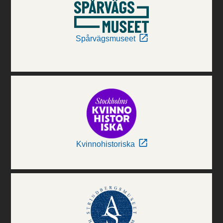
Spårvägsmuseet
Kvinnohistoriska