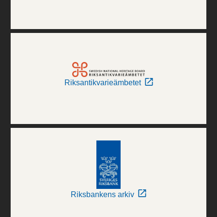
Riksantikvarieämbetet
Riksbankens arkiv