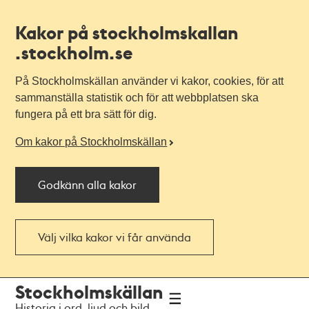
Kakor på stockholmskallan
.stockholm.se
På Stockholmskällan använder vi kakor, cookies, för att
sammanställa statistik och för att webbplatsen ska
fungera på ett bra sätt för dig.
Om kakor på Stockholmskällan
Godkänn alla kakor
Välj vilka kakor vi får använda
Till
Till
Stockholmskällan
navigationen
huvudinnehållet
Historia i ord, ljud och bild