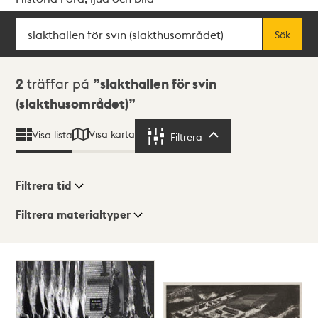
Sök
Fritextsök
Sök
Sökresultat
2
träffar på
slakthallen för svin
(slakthusområdet)
Visa karta
Visa lista
Filtrera
Filtrera
Filtrera tid
Filtrera materialtyper
Visningsläge
Totalt
2
träffar
Lista
Karta