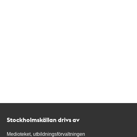
Kontakt
Stockholmskällan
Stockholmskällan drivs av
Medioteket, utbildningsförvaltningen