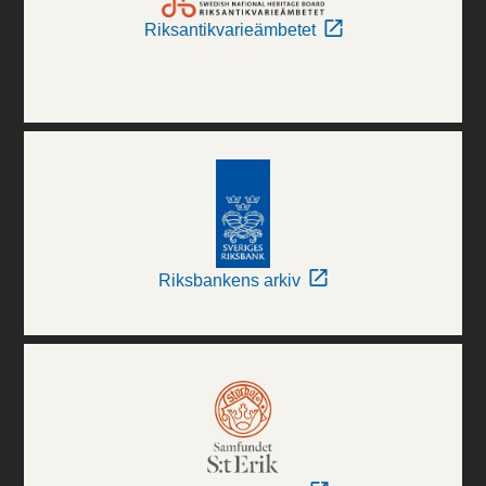
Riksantikvarieämbetet
Riksbankens arkiv