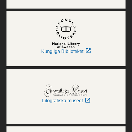
Kungliga Biblioteket
Litografiska museet