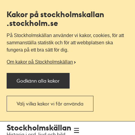
Kakor på stockholmskallan
.stockholm.se
På Stockholmskällan använder vi kakor, cookies, för att
sammanställa statistik och för att webbplatsen ska
fungera på ett bra sätt för dig.
Om kakor på Stockholmskällan
Godkänn alla kakor
Välj vilka kakor vi får använda
Till
Till
Stockholmskällan
navigationen
huvudinnehållet
Historia i ord, ljud och bild