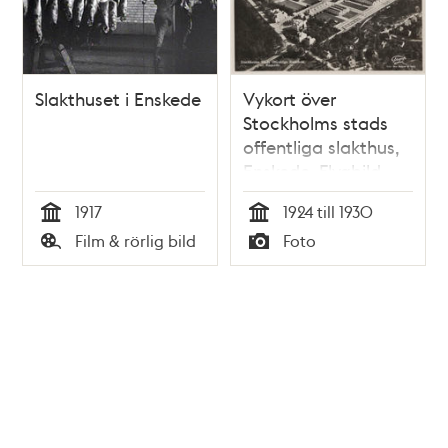
Slakthuset i Enskede
Vykort över
Stockholms stads
offentliga slakthus,
Enskede. Flygbild.
1917
1924 till 1930
Tid
Tid
Film & rörlig bild
Foto
Typ
Typ