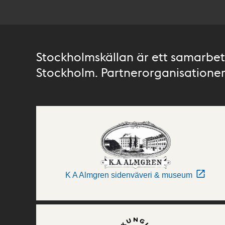
Stockholmskällan är ett samarbete
Stockholm. Partnerorganisationer 
K A Almgren sidenväveri & museum