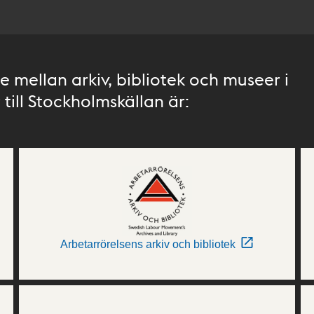
 mellan arkiv, bibliotek och museer i
till Stockholmskällan är:
Arbetarrörelsens arkiv och bibliotek