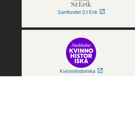
Samfundet S:t Erik
Kvinnohistoriska
Världskulturmuseerna