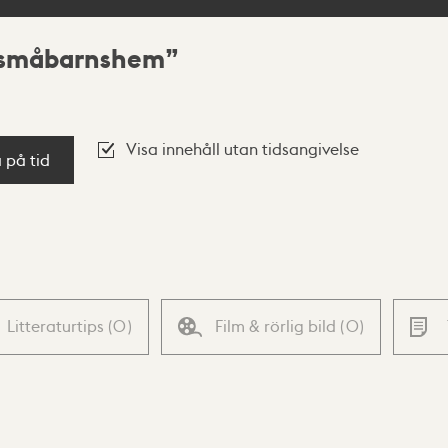
h småbarnshem
Visa innehåll utan tidsangivelse
a på tid
Litteraturtips
(
0
)
Film & rörlig bild
(
0
)