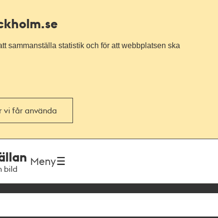
ockholm.se
tt sammanställa statistik och för att webbplatsen ska
or vi får använda
ällan
Meny
h bild