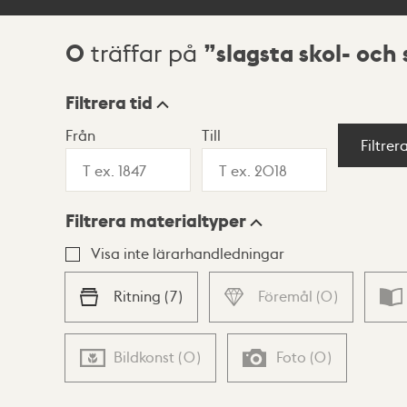
0
slagsta skol- oc
träffar på
Sökresultat
Filtrera tid
Från
Till
Visningsläge
Filtrer
Filtrera materialtyper
Lista
Karta
Visa inte lärarhandledningar
Ritning
(
7
)
Föremål
(
0
)
Bildkonst
(
0
)
Foto
(
0
)