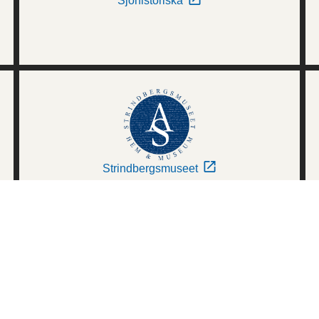
Sjöhistoriska
Strindbergsmuseet