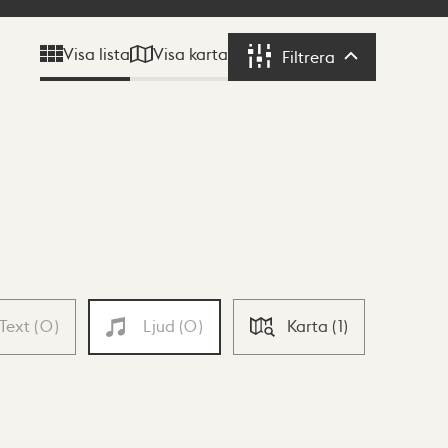
Visa karta
Visa lista
Filtrera
Filtrera
Text
(
0
)
Ljud
(
0
)
Karta
(
1
)