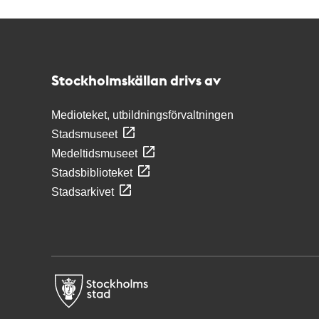
Kontakt
Stockholmskällan
Stockholmskällan drivs av
Medioteket, utbildningsförvaltningen
Stadsmuseet
Medeltidsmuseet
Stadsbiblioteket
Stadsarkivet