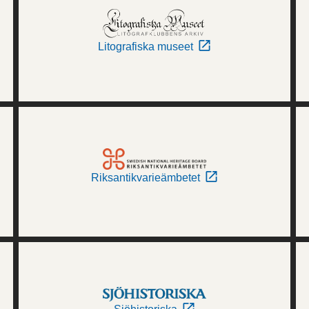
Litografiska museet
Riksantikvarieämbetet