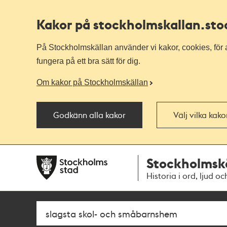
Kakor på stockholmskallan
.st
På Stockholmskällan använder vi kakor, cookies, för a
fungera på ett bra sätt för dig.
Om kakor på Stockholmskällan
Godkänn alla kakor
Välj vilka kak
Till
Till
Stockholmsk
navigationen
huvudinnehållet
Historia i ord, ljud oc
Sök
Fritextsök