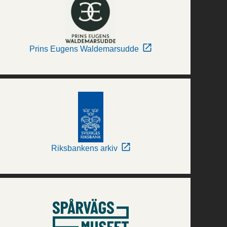
Prins Eugens Waldemarsudde
Riksbankens arkiv