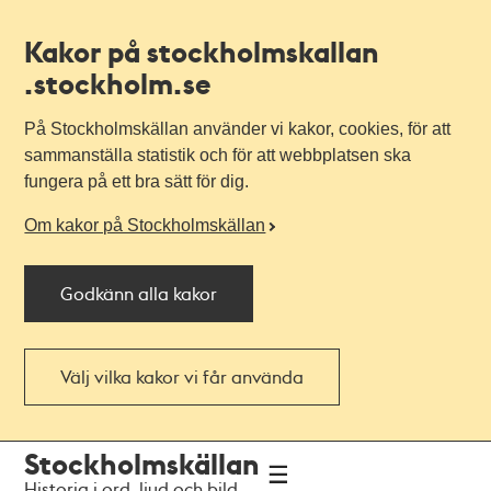
Kakor på stockholmskallan
.stockholm.se
På Stockholmskällan använder vi kakor, cookies, för att
sammanställa statistik och för att webbplatsen ska
fungera på ett bra sätt för dig.
Om kakor på Stockholmskällan
Godkänn alla kakor
Välj vilka kakor vi får använda
Till
Till
Stockholmskällan
navigationen
huvudinnehållet
Historia i ord, ljud och bild