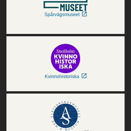
Spårvägsmuseet
Kvinnohistoriska