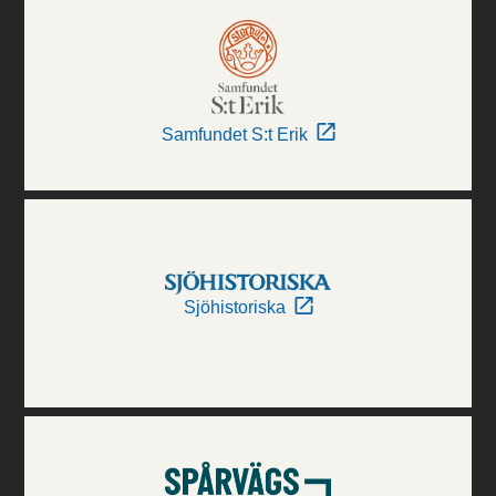
Samfundet S:t Erik
Sjöhistoriska