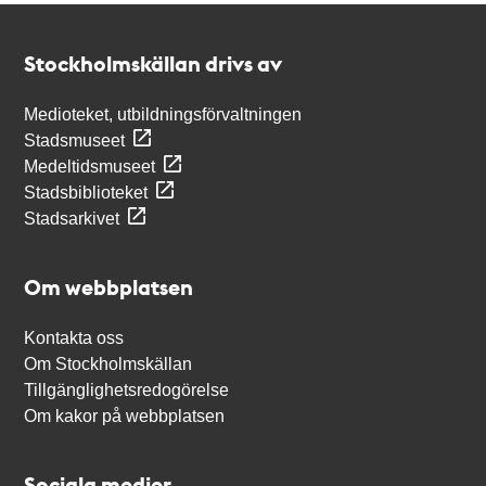
Kontakt
Stockholmskällan
Stockholmskällan drivs av
Medioteket, utbildningsförvaltningen
Stadsmuseet
Medeltidsmuseet
Stadsbiblioteket
Stadsarkivet
Om webbplatsen
Kontakta oss
Om Stockholmskällan
Tillgänglighetsredogörelse
Om kakor på webbplatsen
Sociala medier