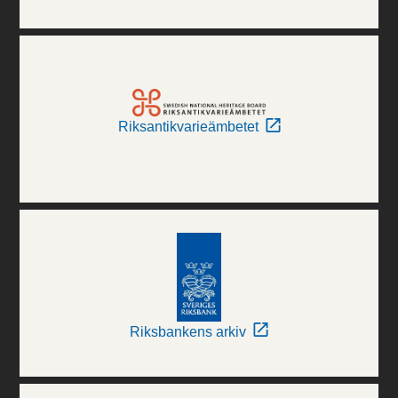
Riksantikvarieämbetet
Riksbankens arkiv