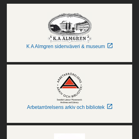
K A Almgren sidenväveri & museum
Arbetarrörelsens arkiv och bibliotek