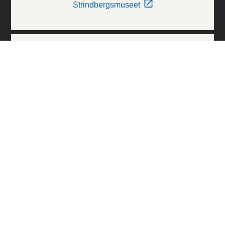
Strindbergsmuseet
Thielska Galleriet
Världskulturmuseerna