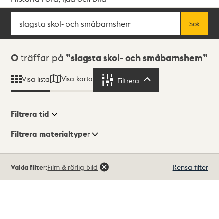
Sök
Fritextsök
Sök
Sökresultat
0
träffar på
slagsta skol- och småbarnshem
Visa karta
Visa lista
Filtrera
Filtrera
Filtrera tid
Filtrera materialtyper
Visningsläge
Totalt
Valda filter:
Film & rörlig bild
Rensa filter
0
träffar
Lista
Karta