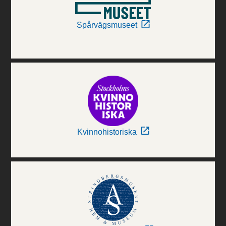
Spårvägsmuseet
Kvinnohistoriska