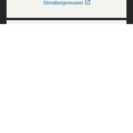
Strindbergsmuseet
Thielska Galleriet
Världskulturmuseerna