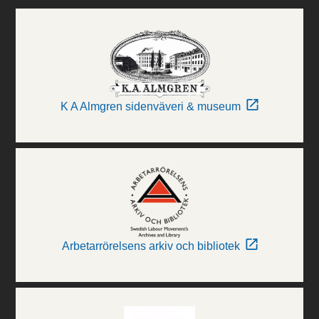
K A Almgren sidenväveri & museum
Arbetarrörelsens arkiv och bibliotek