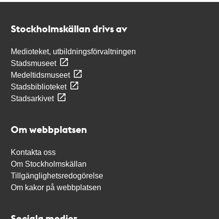
Kontakt
Stockholmskällan
Stockholmskällan drivs av
Medioteket, utbildningsförvaltningen
Stadsmuseet
Medeltidsmuseet
Stadsbiblioteket
Stadsarkivet
Om webbplatsen
Kontakta oss
Om Stockholmskällan
Tillgänglighetsredogörelse
Om kakor på webbplatsen
Sociala medier