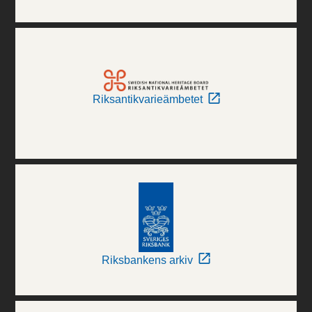
Riksantikvarieämbetet
Riksbankens arkiv