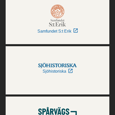
Samfundet S:t Erik
Sjöhistoriska