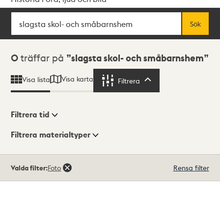
Sök
Fritextsök
Sök
Sökresultat
0
träffar på
slagsta skol- och småbarnshem
Visa karta
Visa lista
Filtrera
Filtrera
Filtrera tid
Filtrera materialtyper
Visningsläge
Totalt
Valda filter:
Foto
Rensa filter
0
träffar
Lista
Karta