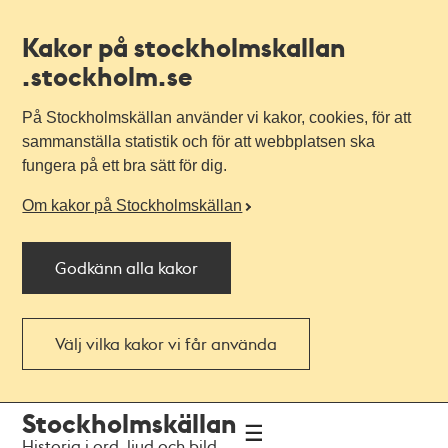
Kakor på stockholmskallan
.stockholm.se
På Stockholmskällan använder vi kakor, cookies, för att
sammanställa statistik och för att webbplatsen ska
fungera på ett bra sätt för dig.
Om kakor på Stockholmskällan
Godkänn alla kakor
Välj vilka kakor vi får använda
Till
Till
Stockholmskällan
navigationen
huvudinnehållet
Historia i ord, ljud och bild