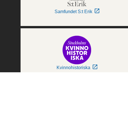
Samfundet S:t Erik
Kvinnohistoriska
Världskulturmuseerna