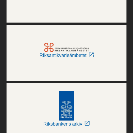
Riksantikvarieämbetet
Riksbankens arkiv