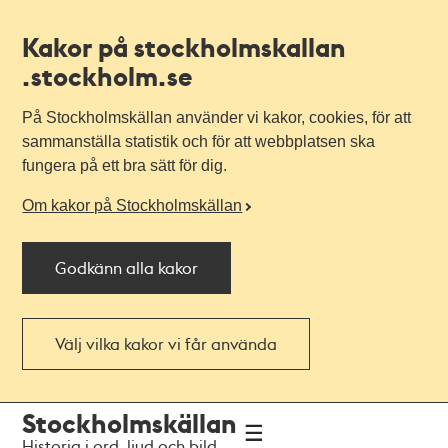
Kakor på stockholmskallan
.stockholm.se
På Stockholmskällan använder vi kakor, cookies, för att
sammanställa statistik och för att webbplatsen ska
fungera på ett bra sätt för dig.
Om kakor på Stockholmskällan
Godkänn alla kakor
Välj vilka kakor vi får använda
Till
Till
Stockholmskällan
navigationen
huvudinnehållet
Historia i ord, ljud och bild