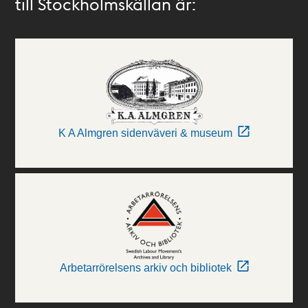
till Stockholmskällan är:
K A Almgren sidenväveri & museum
Arbetarrörelsens arkiv och bibliotek