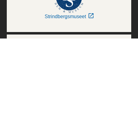
Strindbergsmuseet
Thielska Galleriet
Världskulturmuseerna