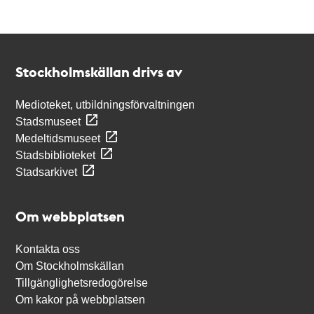
Kontakt
Stockholmskällan
Stockholmskällan drivs av
Medioteket, utbildningsförvaltningen
Stadsmuseet
Medeltidsmuseet
Stadsbiblioteket
Stadsarkivet
Om webbplatsen
Kontakta oss
Om Stockholmskällan
Tillgänglighetsredogörelse
Om kakor på webbplatsen