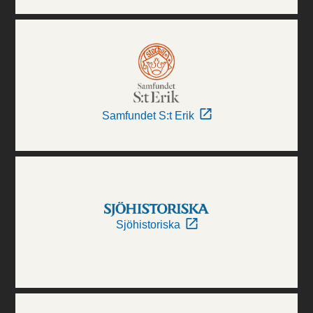
Samfundet S:t Erik
Sjöhistoriska