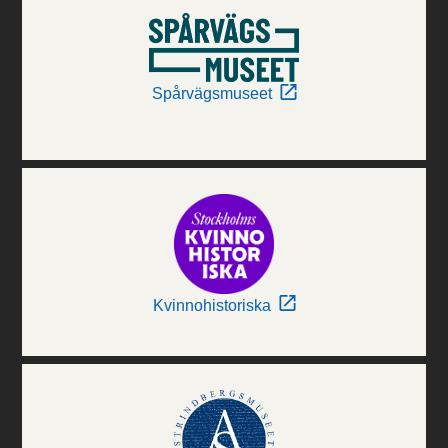
Spårvägsmuseet
Kvinnohistoriska