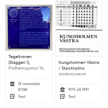
Tegeltraven
(Slaggen 1),
Kungsholmen Västra
Fridhemsgatan 16,
/ Stockholms
Kungsholmen
stadsmuseum
12 november
Tid
2024
1975 till 1991
Tid
Text
Text
Typ
Typ