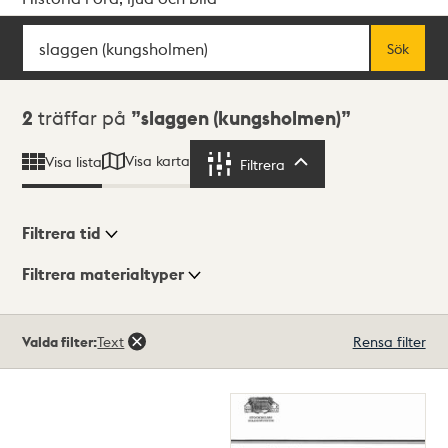
Sök
Fritextsök
Sök
Sökresultat
2
träffar på
slaggen (kungsholmen)
Visa karta
Visa lista
Filtrera
Filtrera
Filtrera tid
Filtrera materialtyper
Visningsläge
Totalt
Valda filter:
Text
Rensa filter
2
träffar
Lista
Karta