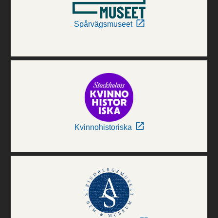
Spårvägsmuseet
Kvinnohistoriska