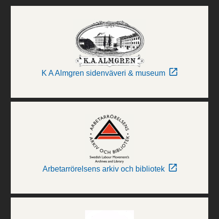
K A Almgren sidenväveri & museum
Arbetarrörelsens arkiv och bibliotek