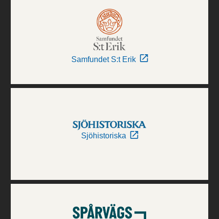
Samfundet S:t Erik
Sjöhistoriska