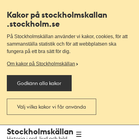
Kakor på stockholmskallan
.stockholm.se
På Stockholmskällan använder vi kakor, cookies, för att
sammanställa statistik och för att webbplatsen ska
fungera på ett bra sätt för dig.
Om kakor på Stockholmskällan
Godkänn alla kakor
Välj vilka kakor vi får använda
Till
Till
Stockholmskällan
navigationen
huvudinnehållet
Historia i ord, ljud och bild