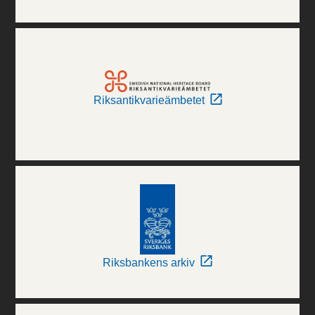
Riksantikvarieämbetet
Riksbankens arkiv