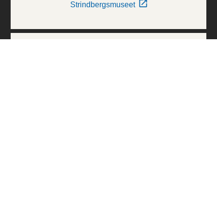
Strindbergsmuseet
Thielska Galleriet
Världskulturmuseerna