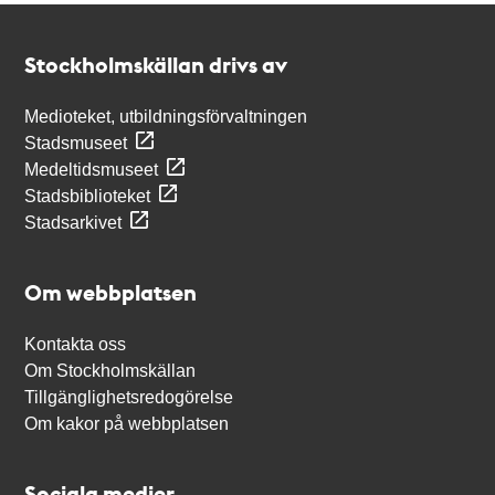
Kontakt
Stockholmskällan
Stockholmskällan drivs av
Medioteket, utbildningsförvaltningen
Stadsmuseet
Medeltidsmuseet
Stadsbiblioteket
Stadsarkivet
Om webbplatsen
Kontakta oss
Om Stockholmskällan
Tillgänglighetsredogörelse
Om kakor på webbplatsen
Sociala medier