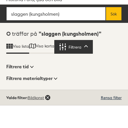
Sök
Fritextsök
Sök
Sökresultat
0
träffar på
slaggen (kungsholmen)
Visa karta
Visa lista
Filtrera
Filtrera
Filtrera tid
Filtrera materialtyper
Visningsläge
Totalt
Valda filter:
Bildkonst
Rensa filter
0
träffar
Lista
Karta