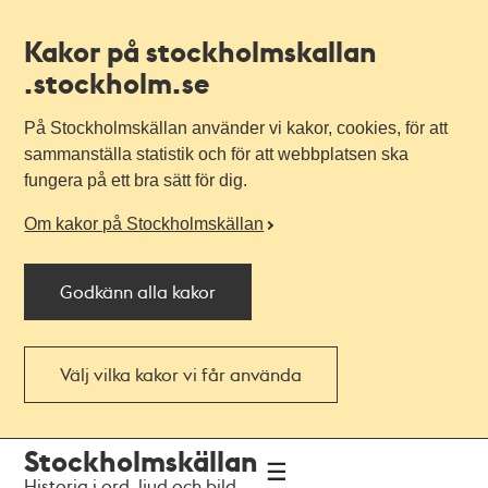
Kakor på stockholmskallan
.stockholm.se
På Stockholmskällan använder vi kakor, cookies, för att
sammanställa statistik och för att webbplatsen ska
fungera på ett bra sätt för dig.
Om kakor på Stockholmskällan
Godkänn alla kakor
Välj vilka kakor vi får använda
Till
Till
Stockholmskällan
navigationen
huvudinnehållet
Historia i ord, ljud och bild