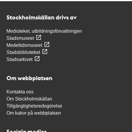
Kontakt
Stockholmskällan
Stockholmskällan drivs av
Medioteket, utbildningsförvaltningen
Stadsmuseet
Medeltidsmuseet
Stadsbiblioteket
Stadsarkivet
Om webbplatsen
Kontakta oss
Om Stockholmskällan
Tillgänglighetsredogörelse
Om kakor på webbplatsen
Sociala medier