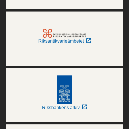
Riksantikvarieämbetet
Riksbankens arkiv