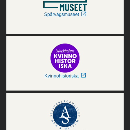
Spårvägsmuseet
Kvinnohistoriska