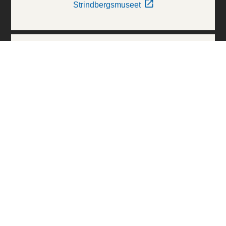
Strindbergsmuseet
Thielska Galleriet
Världskulturmuseerna