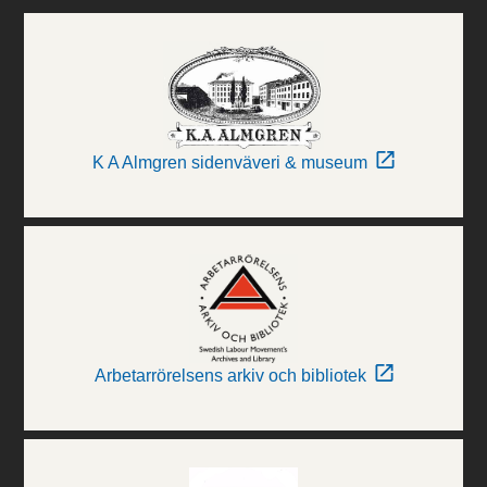
K A Almgren sidenväveri & museum
Arbetarrörelsens arkiv och bibliotek