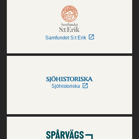
Samfundet S:t Erik
Sjöhistoriska