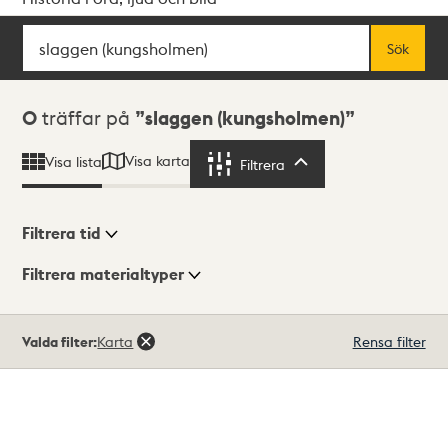
Sök
Fritextsök
Sök
Sökresultat
0
träffar på
slaggen (kungsholmen)
Visa karta
Visa lista
Filtrera
Filtrera
Filtrera tid
Filtrera materialtyper
Visningsläge
Totalt
Valda filter:
Karta
Rensa filter
0
träffar
Lista
Karta