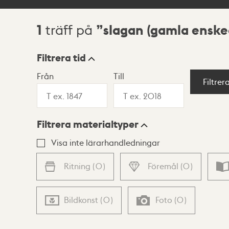
1
slagan (gamla enske
träff på
Sökresultat
Filtrera tid
Från
Till
Visningsläge
Filtrer
Filtrera materialtyper
Lista
Karta
Visa inte lärarhandledningar
Ritning
(
0
)
Föremål
(
0
)
Bildkonst
(
0
)
Foto
(
0
)