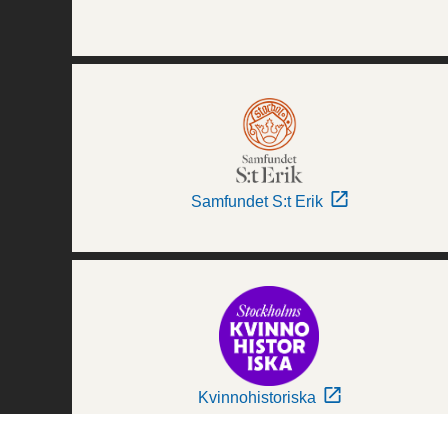
Samfundet S:t Erik
Kvinnohistoriska