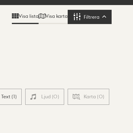
Visa karta
Visa lista
Filtrera
Filtrera
Text
(
1
)
Ljud
(
0
)
Karta
(
0
)