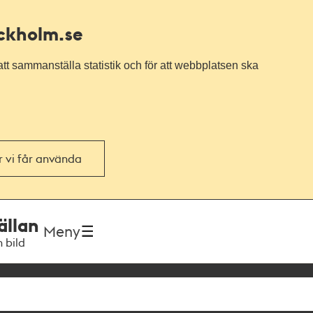
ockholm.se
tt sammanställa statistik och för att webbplatsen ska
or vi får använda
ällan
Meny
h bild