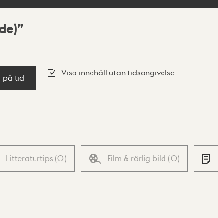
de)
Visa innehåll utan tidsangivelse
a på tid
Litteraturtips
(
0
)
Film & rörlig bild
(
0
)