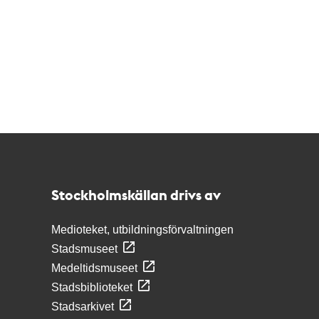
Kontakt
Stockholmskällan
Stockholmskällan drivs av
Medioteket, utbildningsförvaltningen
Stadsmuseet
Medeltidsmuseet
Stadsbiblioteket
Stadsarkivet