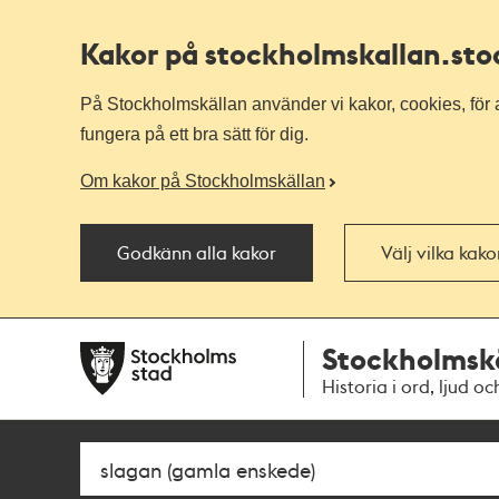
Kakor på stockholmskallan
.st
På Stockholmskällan använder vi kakor, cookies, för a
fungera på ett bra sätt för dig.
Om kakor på Stockholmskällan
Godkänn alla kakor
Välj vilka kak
Till
Till
Stockholmsk
navigationen
huvudinnehållet
Historia i ord, ljud oc
Sök
Fritextsök