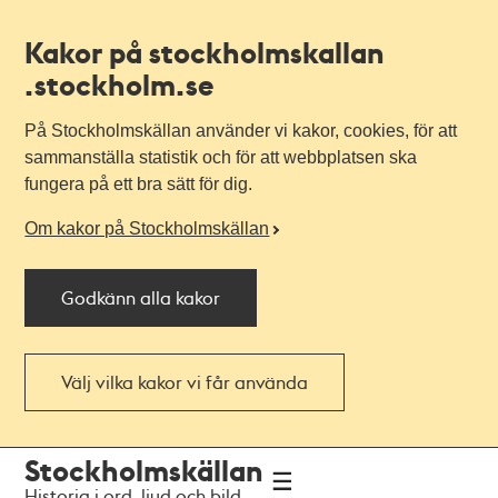
Kakor på stockholmskallan
.stockholm.se
På Stockholmskällan använder vi kakor, cookies, för att
sammanställa statistik och för att webbplatsen ska
fungera på ett bra sätt för dig.
Om kakor på Stockholmskällan
Godkänn alla kakor
Välj vilka kakor vi får använda
Till
Till
Stockholmskällan
navigationen
huvudinnehållet
Historia i ord, ljud och bild