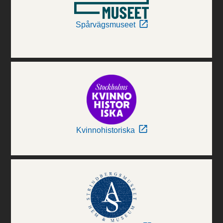
Spårvägsmuseet
Kvinnohistoriska