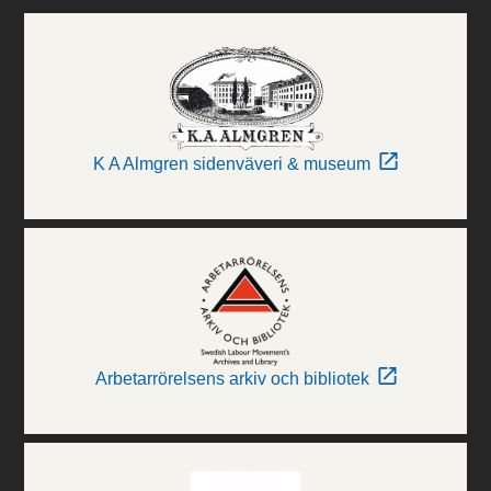
K A Almgren sidenväveri & museum
Arbetarrörelsens arkiv och bibliotek