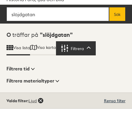
Sök
Fritextsök
Sök
Sökresultat
0
träffar på
slöjdgatan
Visa karta
Visa lista
Filtrera
Filtrera
Filtrera tid
Filtrera materialtyper
Visningsläge
Totalt
Valda filter:
Ljud
Rensa filter
0
träffar
Lista
Karta