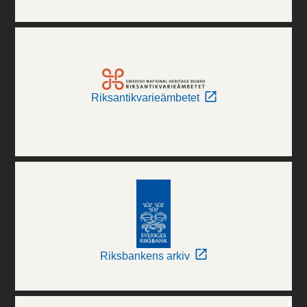
Riksantikvarieämbetet
Riksbankens arkiv