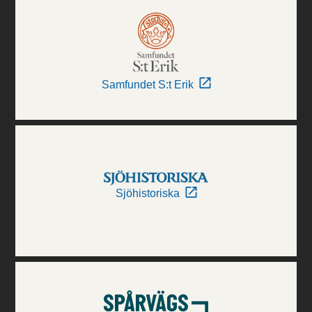
Samfundet S:t Erik
Sjöhistoriska