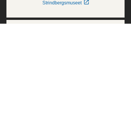
Strindbergsmuseet
Thielska Galleriet
Världskulturmuseerna