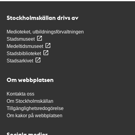
Kontakt
Stockholmskällan
Stockholmskällan drivs av
Medioteket, utbildningsförvaltningen
Stadsmuseet
Medeltidsmuseet
Stadsbiblioteket
Stadsarkivet
Om webbplatsen
Kontakta oss
Om Stockholmskällan
Tillgänglighetsredogörelse
Om kakor på webbplatsen
Sociala medier