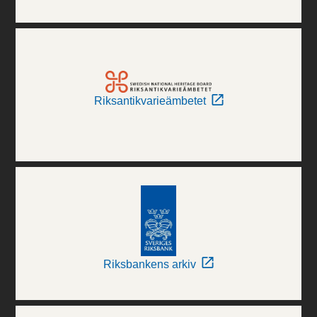
Riksantikvarieämbetet
Riksbankens arkiv