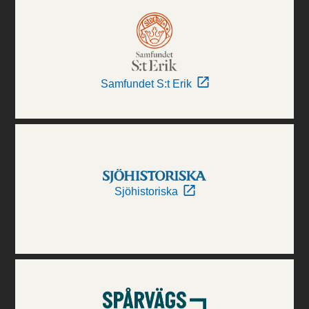
Samfundet S:t Erik
Sjöhistoriska