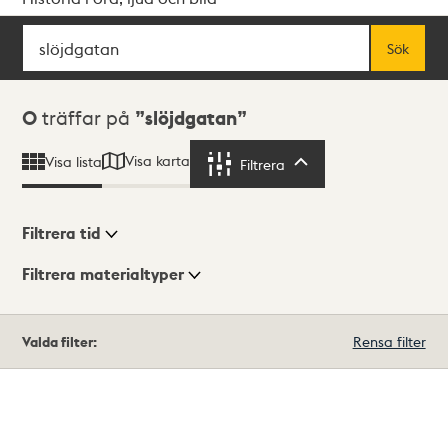
Sök
Fritextsök
Sök
Sökresultat
0
träffar på
slöjdgatan
Visa karta
Visa lista
Filtrera
Filtrera
Filtrera tid
Filtrera materialtyper
Visningsläge
Totalt
Valda filter:
Rensa filter
0
träffar
Lista
Karta