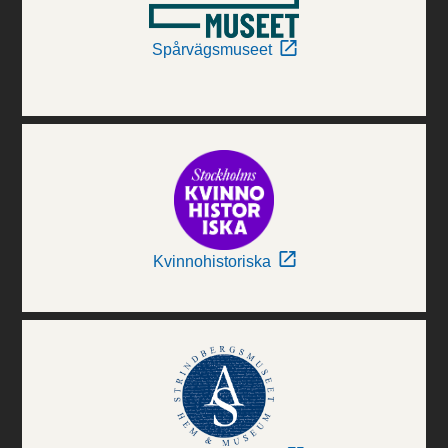
Spårvägsmuseet
Kvinnohistoriska