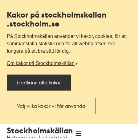
Kakor på stockholmskallan
.stockholm.se
På Stockholmskällan använder vi kakor, cookies, för att
sammanställa statistik och för att webbplatsen ska
fungera på ett bra sätt för dig.
Om kakor på Stockholmskällan
Godkänn alla kakor
Välj vilka kakor vi får använda
Till
Till
Stockholmskällan
navigationen
huvudinnehållet
Historia i ord, ljud och bild