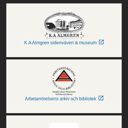
K A Almgren sidenväveri & museum
Arbetarrörelsens arkiv och bibliotek