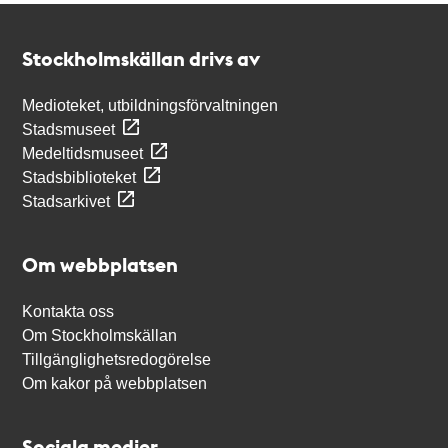
Kontakt
Stockholmskällan
Stockholmskällan drivs av
Medioteket, utbildningsförvaltningen
Stadsmuseet
Medeltidsmuseet
Stadsbiblioteket
Stadsarkivet
Om webbplatsen
Kontakta oss
Om Stockholmskällan
Tillgänglighetsredogörelse
Om kakor på webbplatsen
Sociala medier