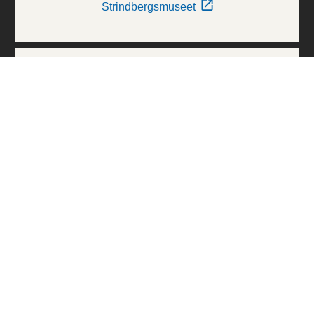
Strindbergsmuseet
Thielska Galleriet
Världskulturmuseerna