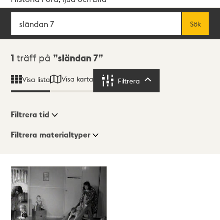
Sök
Fritextsök
Sök
Sökresultat
1
träff på
sländan 7
Visa karta
Visa lista
Filtrera
Filtrera
Filtrera tid
Filtrera materialtyper
Visningsläge
Totalt
1
träffar
Lista
Karta