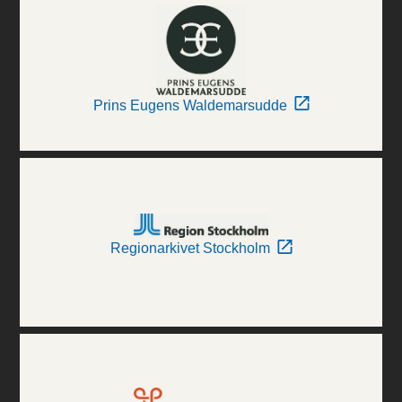
Prins Eugens Waldemarsudde
Regionarkivet Stockholm