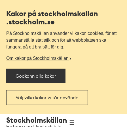
Kakor på stockholmskallan
.stockholm.se
På Stockholmskällan använder vi kakor, cookies, för att
sammanställa statistik och för att webbplatsen ska
fungera på ett bra sätt för dig.
Om kakor på Stockholmskällan
Godkänn alla kakor
Välj vilka kakor vi får använda
Till
Till
Stockholmskällan
navigationen
huvudinnehållet
Historia i ord, ljud och bild