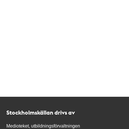
Kontakt
Stockholmskällan
Stockholmskällan drivs av
Medioteket, utbildningsförvaltningen