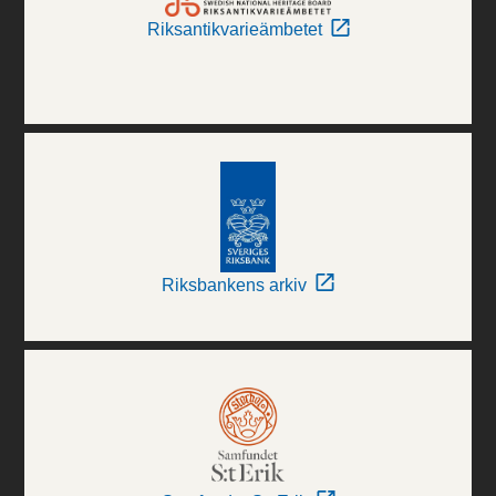
Riksantikvarieämbetet
Riksbankens arkiv