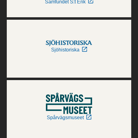
Samfundet S:t Erik
Sjöhistoriska
Spårvägsmuseet