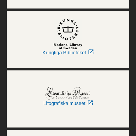
Kungliga Biblioteket
Litografiska museet