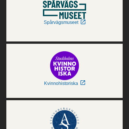
Spårvägsmuseet
Kvinnohistoriska