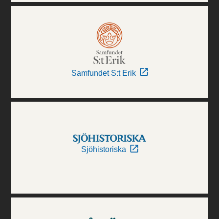
Samfundet S:t Erik
Sjöhistoriska