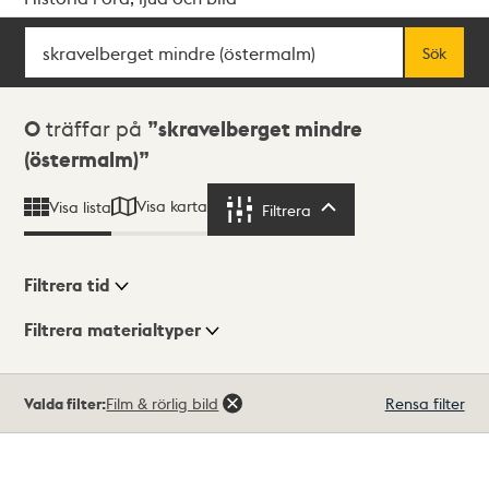
Sök
Fritextsök
Sök
Sökresultat
0
träffar på
skravelberget mindre
(östermalm)
Visa karta
Visa lista
Filtrera
Filtrera
Filtrera tid
Filtrera materialtyper
Visningsläge
Totalt
Valda filter:
Film & rörlig bild
Rensa filter
0
träffar
Lista
Karta