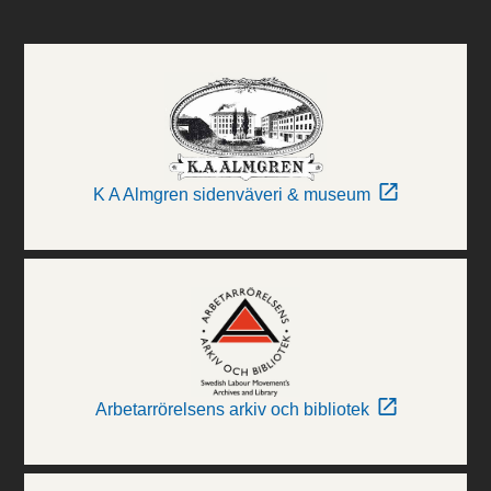
K A Almgren sidenväveri & museum
Arbetarrörelsens arkiv och bibliotek