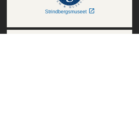
Strindbergsmuseet
Thielska Galleriet
Världskulturmuseerna