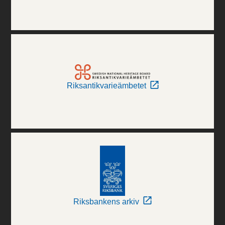
Riksantikvarieämbetet
Riksbankens arkiv