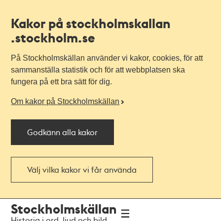
Kakor på stockholmskallan
.stockholm.se
På Stockholmskällan använder vi kakor, cookies, för att
sammanställa statistik och för att webbplatsen ska
fungera på ett bra sätt för dig.
Om kakor på Stockholmskällan
Godkänn alla kakor
Välj vilka kakor vi får använda
Till
Till
Stockholmskällan
navigationen
huvudinnehållet
Historia i ord, ljud och bild