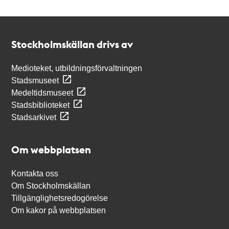
Kontakt
Stockholmskällan
Stockholmskällan drivs av
Medioteket, utbildningsförvaltningen
Stadsmuseet
Medeltidsmuseet
Stadsbiblioteket
Stadsarkivet
Om webbplatsen
Kontakta oss
Om Stockholmskällan
Tillgänglighetsredogörelse
Om kakor på webbplatsen