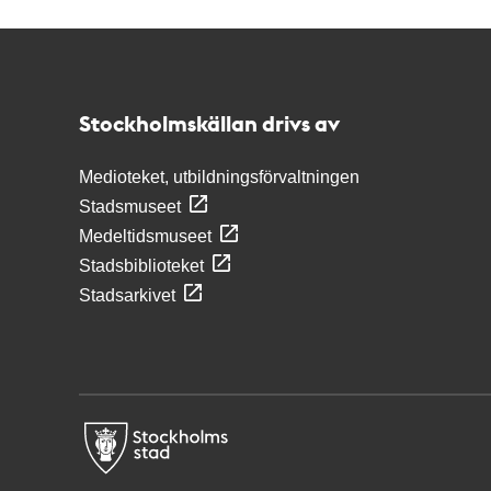
Kontakt
Stockholmskällan
Stockholmskällan drivs av
Medioteket, utbildningsförvaltningen
Stadsmuseet
Medeltidsmuseet
Stadsbiblioteket
Stadsarkivet