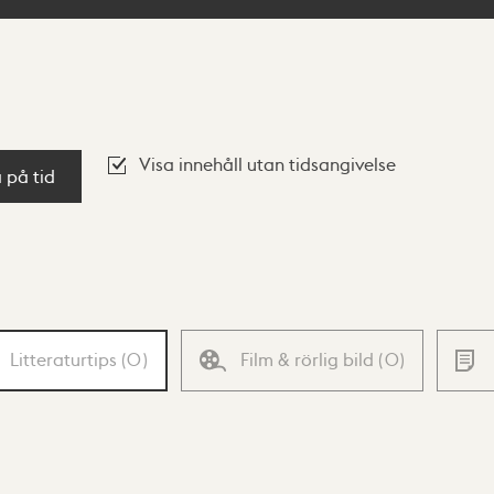
Visa innehåll utan tidsangivelse
a på tid
Litteraturtips
(
0
)
Film & rörlig bild
(
0
)