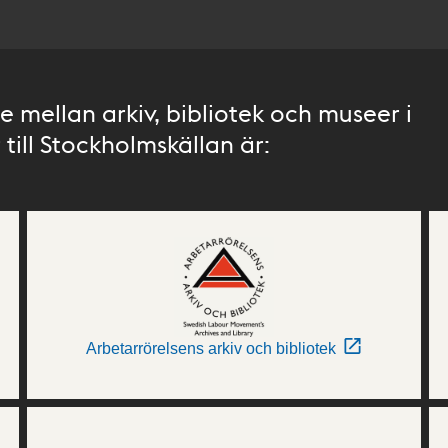
 mellan arkiv, bibliotek och museer i
till Stockholmskällan är:
Arbetarrörelsens arkiv och bibliotek