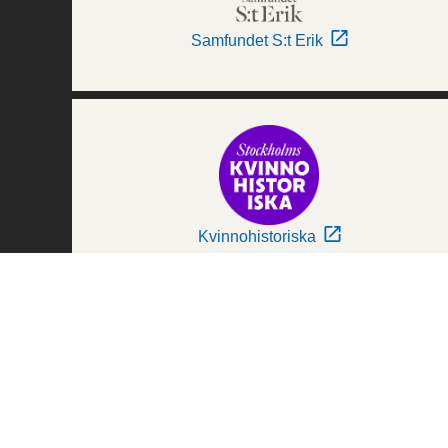
Samfundet S:t Erik
Kvinnohistoriska
Världskulturmuseerna