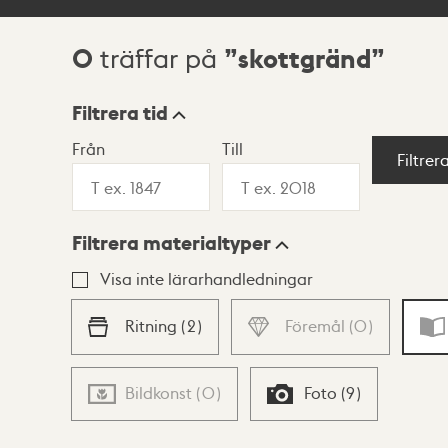
0
skottgränd
träffar på
Sökresultat
Filtrera tid
Från
Till
Visningsläge
Filtrer
Filtrera materialtyper
Lista
Karta
Visa inte lärarhandledningar
Ritning
(
2
)
Föremål
(
0
)
Bildkonst
(
0
)
Foto
(
9
)