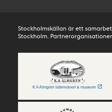
Stockholmskällan är ett samarbete
Stockholm. Partnerorganisationer 
K A Almgren sidenväveri & museum