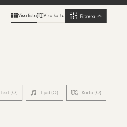
Visa karta
Visa lista
Filtrera
Filtrera
Text
(
0
)
Ljud
(
0
)
Karta
(
0
)