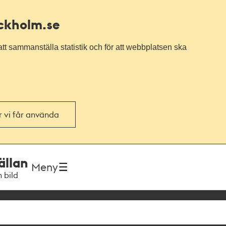
ockholm.se
tt sammanställa statistik och för att webbplatsen ska
or vi får använda
ällan
Meny
h bild