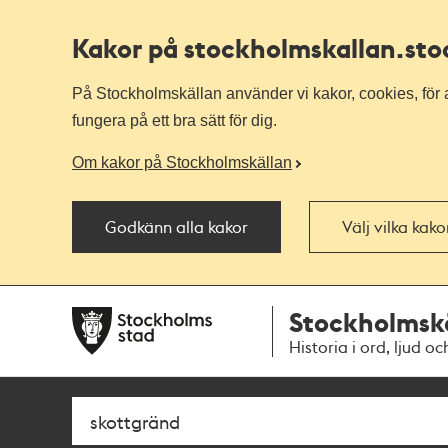
Kakor på stockholmskallan
.st
På Stockholmskällan använder vi kakor, cookies, för a
fungera på ett bra sätt för dig.
Om kakor på Stockholmskällan
Godkänn alla kakor
Välj vilka kak
Till
Till
Stockholmsk
navigationen
huvudinnehållet
Historia i ord, ljud oc
Sök
Fritextsök