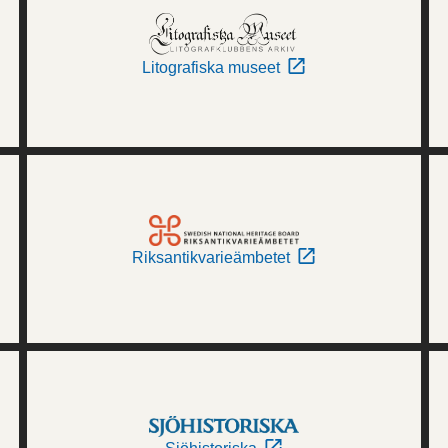
Litografiska museet
Riksantikvarieämbetet