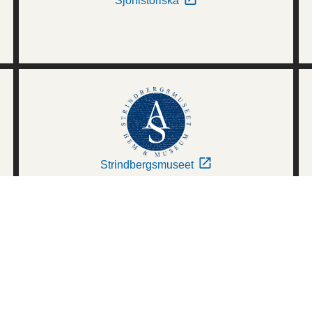
Sjöhistoriska
Strindbergsmuseet