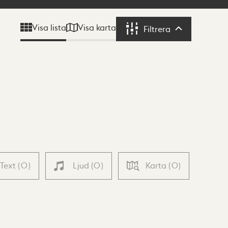
Visa karta
Visa lista
Filtrera
Filtrera
Text
(
0
)
Ljud
(
0
)
Karta
(
0
)