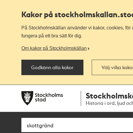
Kakor på stockholmskallan
.st
På Stockholmskällan använder vi kakor, cookies, för a
fungera på ett bra sätt för dig.
Om kakor på Stockholmskällan
Godkänn alla kakor
Välj vilka kak
Till
Till
Stockholmsk
navigationen
huvudinnehållet
Historia i ord, ljud oc
Sök
Fritextsök