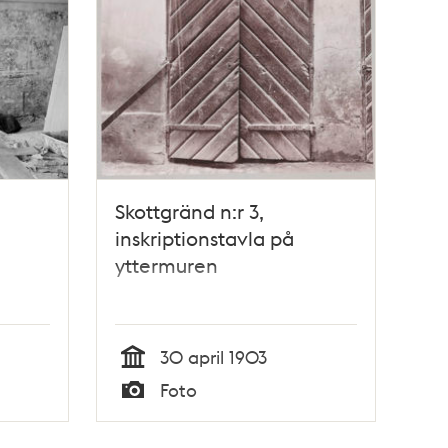
Skottgränd n:r 3,
inskriptionstavla på
yttermuren
30 april 1903
Tid
Foto
Typ