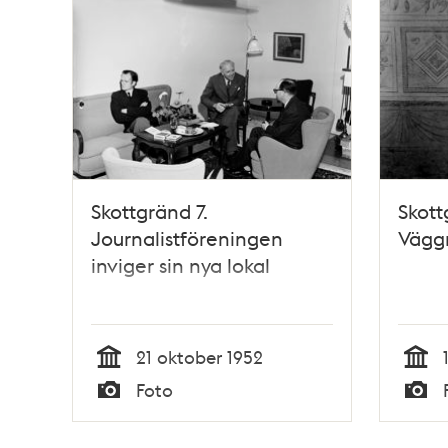
Skottgränd 7.
Skott
Journalistföreningen
Vägg
inviger sin nya lokal
21 oktober 1952
Tid
Tid
Foto
Typ
Typ