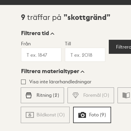
9
skottgränd
träffar på
Sökresultat
Filtrera tid
Från
Till
Visningsläge
Filtrer
Filtrera materialtyper
Lista
Karta
Visa inte lärarhandledningar
Ritning
(
2
)
Föremål
(
0
)
Bildkonst
(
0
)
Foto
(
9
)