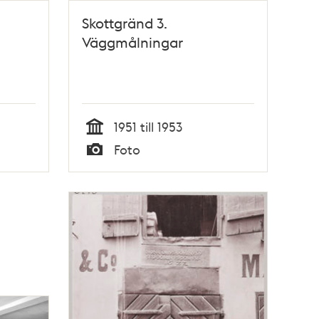
Skottgränd 3.
Väggmålningar
1951 till 1953
Tid
Foto
Typ