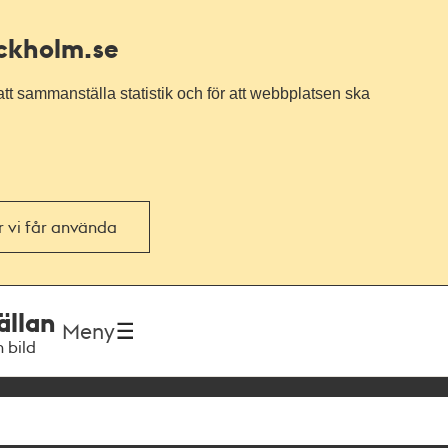
ockholm.se
tt sammanställa statistik och för att webbplatsen ska
or vi får använda
ällan
Meny
h bild