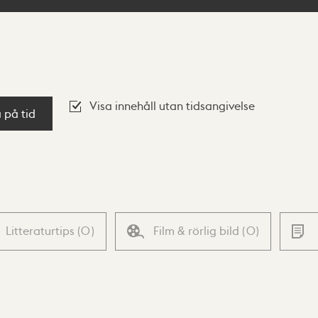
Visa innehåll utan tidsangivelse
a på tid
Litteraturtips
(
0
)
Film & rörlig bild
(
0
)