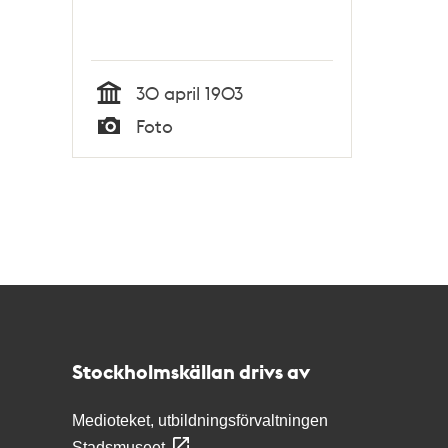
30 april 1903
Tid
Foto
Typ
Kontakt
Stockholmskällan
Stockholmskällan drivs av
Medioteket, utbildningsförvaltningen
Stadsmuseet