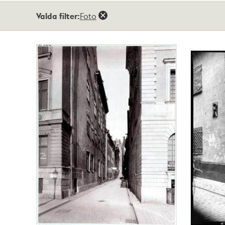
Totalt
Valda filter:
Foto
9
träffar