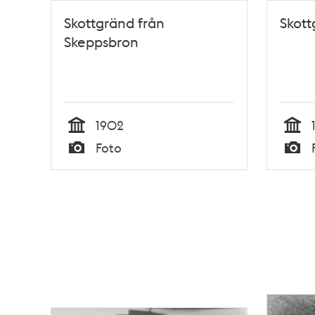
Skottgränd från
Skott
Skeppsbron
1902
Tid
Tid
Foto
Typ
Typ