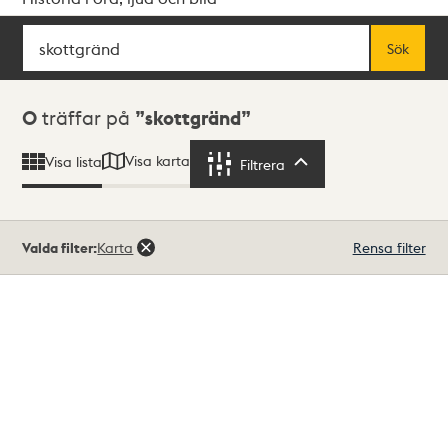
Sök
Fritextsök
Sök
Sökresultat
0
träffar på
skottgränd
Visa karta
Visa lista
Filtrera
Filtrera
Valda filter:
Karta
Rensa filter