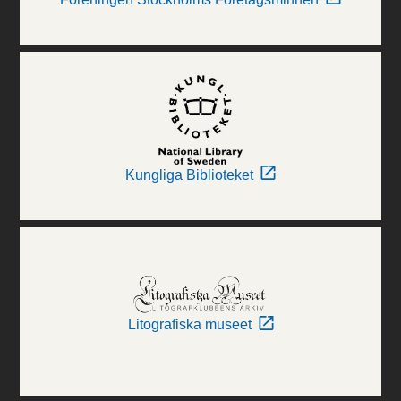
Kungliga Biblioteket
Litografiska museet