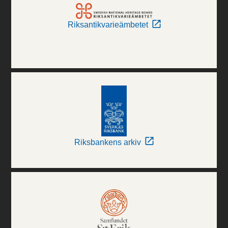
Riksantikvarieämbetet
Riksbankens arkiv