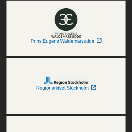
Prins Eugens Waldemarsudde
Regionarkivet Stockholm