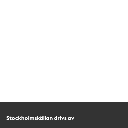
Kontakt
Stockholmskällan
Stockholmskällan drivs av