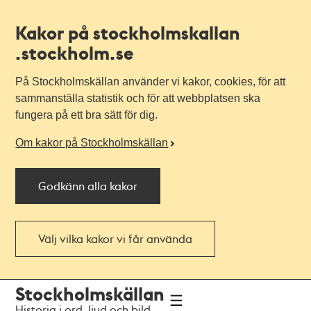
Kakor på stockholmskallan
.stockholm.se
På Stockholmskällan använder vi kakor, cookies, för att
sammanställa statistik och för att webbplatsen ska
fungera på ett bra sätt för dig.
Om kakor på Stockholmskällan
Godkänn alla kakor
Välj vilka kakor vi får använda
Till
Till
Stockholmskällan
navigationen
huvudinnehållet
Historia i ord, ljud och bild