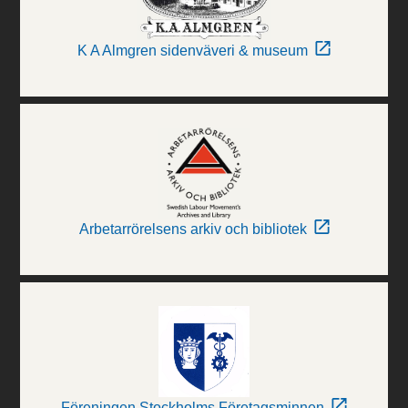
K A Almgren sidenväveri & museum
Arbetarrörelsens arkiv och bibliotek
Föreningen Stockholms Företagsminnen