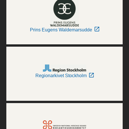
Prins Eugens Waldemarsudde
Regionarkivet Stockholm