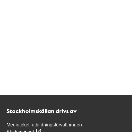
Kontakt
Stockholmskällan
Stockholmskällan drivs av
Medioteket, utbildningsförvaltningen
Stadsmuseet