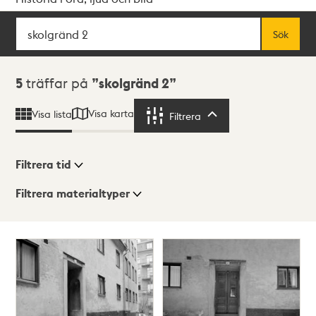
Sök
Fritextsök
Sök
Sökresultat
5
träffar på
skolgränd 2
Visa karta
Visa lista
Filtrera
Filtrera
Filtrera tid
Filtrera materialtyper
Visningsläge
Totalt
5
träffar
Lista
Karta