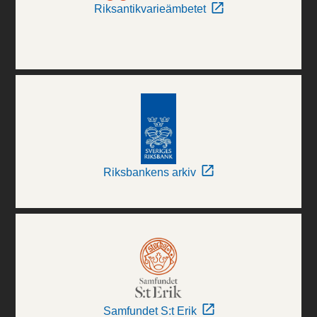
Riksantikvarieämbetet
Riksbankens arkiv
Samfundet S:t Erik