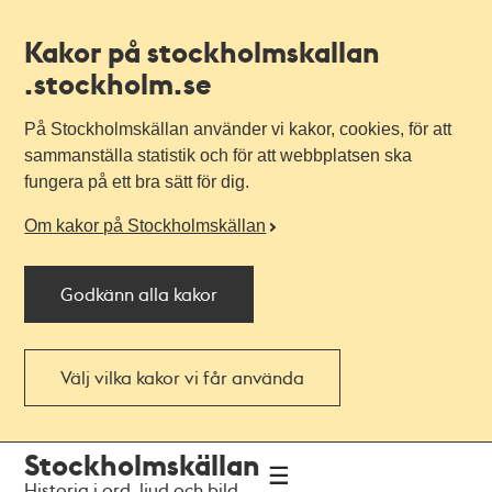
Kakor på stockholmskallan
.stockholm.se
På Stockholmskällan använder vi kakor, cookies, för att
sammanställa statistik och för att webbplatsen ska
fungera på ett bra sätt för dig.
Om kakor på Stockholmskällan
Godkänn alla kakor
Välj vilka kakor vi får använda
Till
Till
Stockholmskällan
navigationen
huvudinnehållet
Historia i ord, ljud och bild