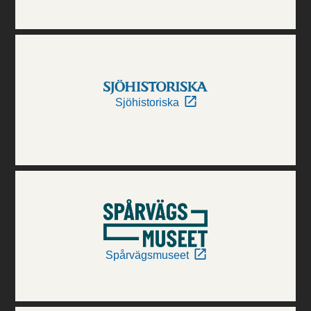
Sjöhistoriska
Spårvägsmuseet