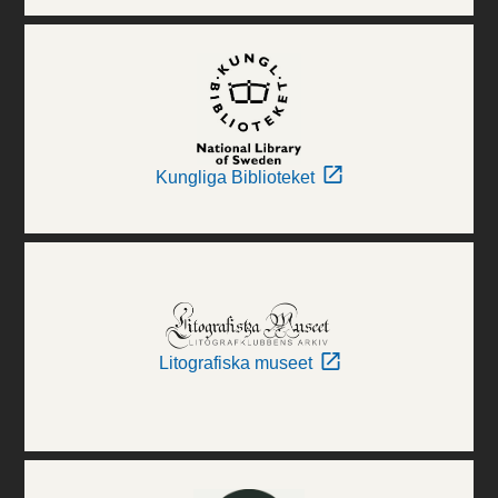
Kungliga Biblioteket
Litografiska museet