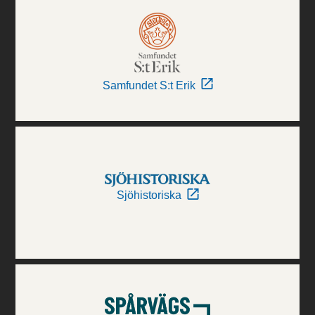
Samfundet S:t Erik
Sjöhistoriska