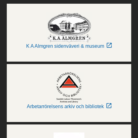
K A Almgren sidenväveri & museum
Arbetarrörelsens arkiv och bibliotek