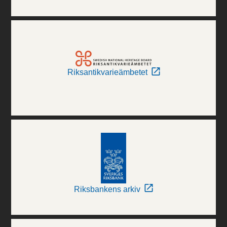
Riksantikvarieämbetet
Riksbankens arkiv