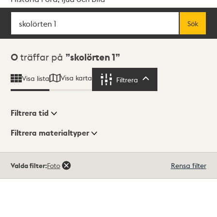
Sök
Fritextsök
Sök
Sökresultat
0
träffar på
skolörten 1
Visa karta
Visa lista
Filtrera
Filtrera
Filtrera tid
Filtrera materialtyper
Visningsläge
Totalt
Valda filter:
Foto
Rensa filter
0
träffar
Lista
Karta