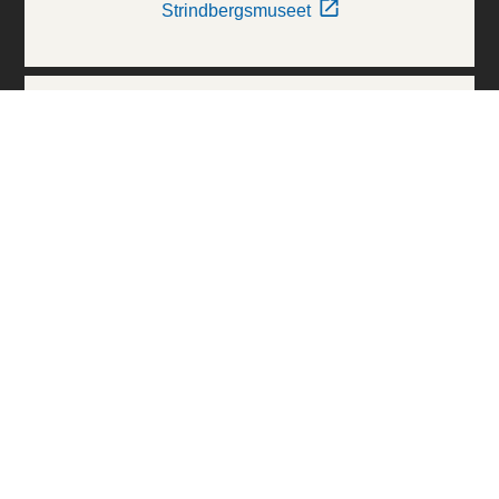
Strindbergsmuseet
Thielska Galleriet
Världskulturmuseerna