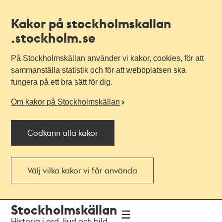
Kakor på stockholmskallan
.stockholm.se
På Stockholmskällan använder vi kakor, cookies, för att
sammanställa statistik och för att webbplatsen ska
fungera på ett bra sätt för dig.
Om kakor på Stockholmskällan
Godkänn alla kakor
Välj vilka kakor vi får använda
Till
Till
Stockholmskällan
navigationen
huvudinnehållet
Historia i ord, ljud och bild