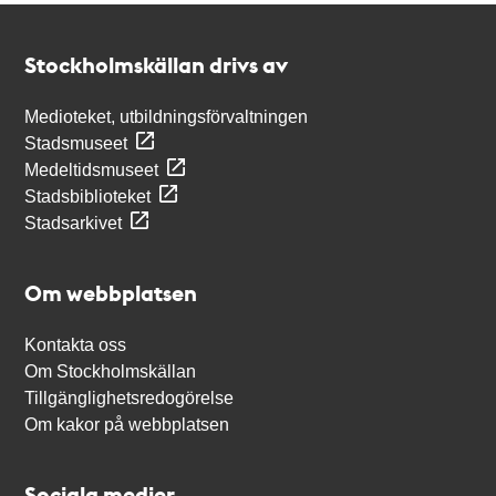
Kontakt
Stockholmskällan
Stockholmskällan drivs av
Medioteket, utbildningsförvaltningen
Stadsmuseet
Medeltidsmuseet
Stadsbiblioteket
Stadsarkivet
Om webbplatsen
Kontakta oss
Om Stockholmskällan
Tillgänglighetsredogörelse
Om kakor på webbplatsen
Sociala medier