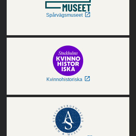
Spårvägsmuseet
Kvinnohistoriska