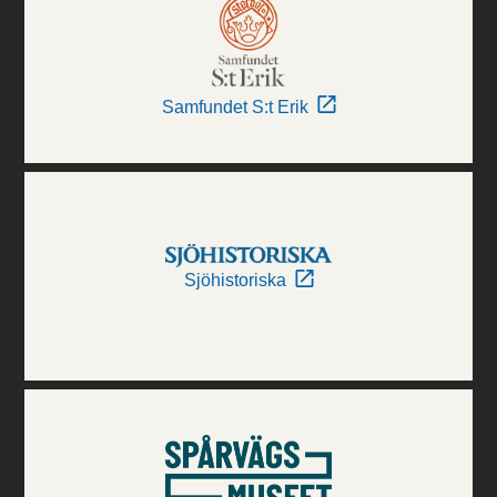
Samfundet S:t Erik
Sjöhistoriska