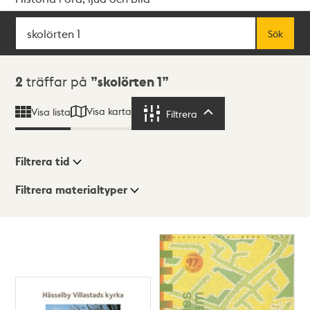
Sök
Fritextsök
Sök
Sökresultat
2
träffar på
skolörten 1
Visa karta
Visa lista
Filtrera
Filtrera
Filtrera tid
Filtrera materialtyper
Visningsläge
Totalt
2
träffar
Lista
Karta