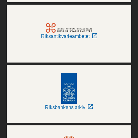
Riksantikvarieämbetet
Riksbankens arkiv