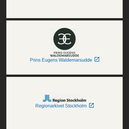
Prins Eugens Waldemarsudde
Regionarkivet Stockholm