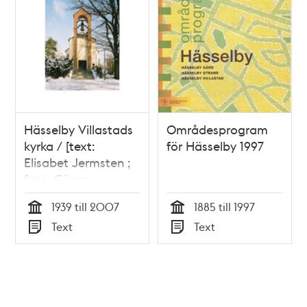
Hässelby Villastads
Områdesprogram
kyrka / [text:
för Hässelby 1997
Elisabet Jermsten ;
foto: Göran
Fredriksson]
1939 till 2007
1885 till 1997
Tid
Tid
Text
Text
Typ
Typ