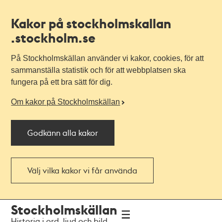
Kakor på stockholmskallan
.stockholm.se
På Stockholmskällan använder vi kakor, cookies, för att
sammanställa statistik och för att webbplatsen ska
fungera på ett bra sätt för dig.
Om kakor på Stockholmskällan
Godkänn alla kakor
Välj vilka kakor vi får använda
Till
Till
Stockholmskällan
navigationen
huvudinnehållet
Historia i ord, ljud och bild