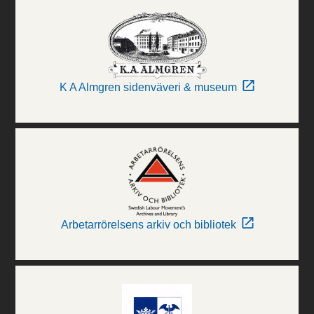
K A Almgren sidenväveri & museum
Arbetarrörelsens arkiv och bibliotek