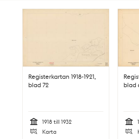
Totalt
2
träffar
Registerkartan 1918-1921,
Regis
blad 72
blad 
1918 till 1932
Tid
Tid
Karta