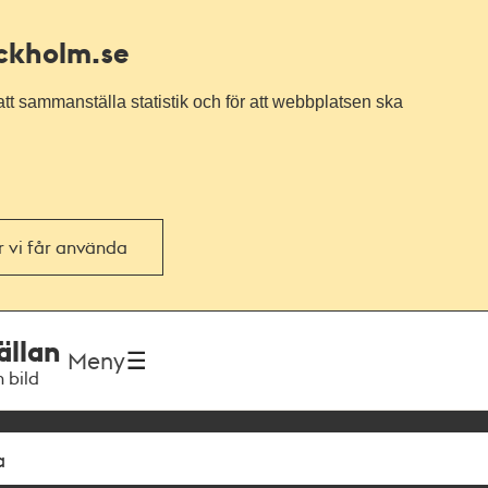
ockholm.se
tt sammanställa statistik och för att webbplatsen ska
or vi får använda
ällan
Meny
h bild