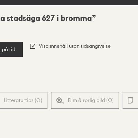
ta stadsäga 627 i bromma
Visa innehåll utan tidsangivelse
a på tid
Litteraturtips
(
0
)
Film & rörlig bild
(
0
)