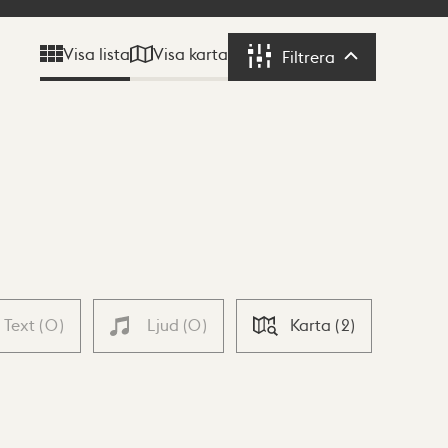
Visa karta
Visa lista
Filtrera
Filtrera
Text
(
0
)
Ljud
(
0
)
Karta
(
2
)