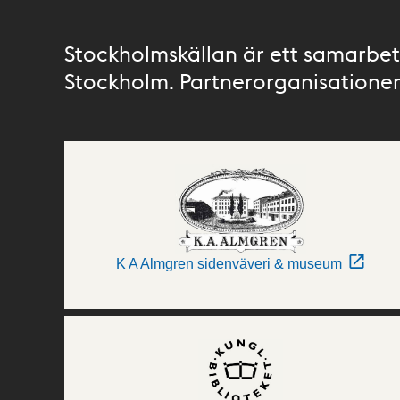
Stockholmskällan är ett samarbete
Stockholm. Partnerorganisationer 
K A Almgren sidenväveri & museum