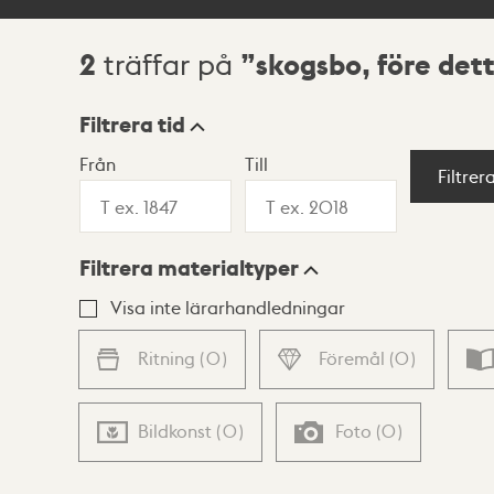
2
skogsbo, före det
träffar på
Sökresultat
Filtrera tid
Från
Till
Visningsläge
Filtrer
Filtrera materialtyper
Lista
Karta
Visa inte lärarhandledningar
Ritning
(
0
)
Föremål
(
0
)
Bildkonst
(
0
)
Foto
(
0
)