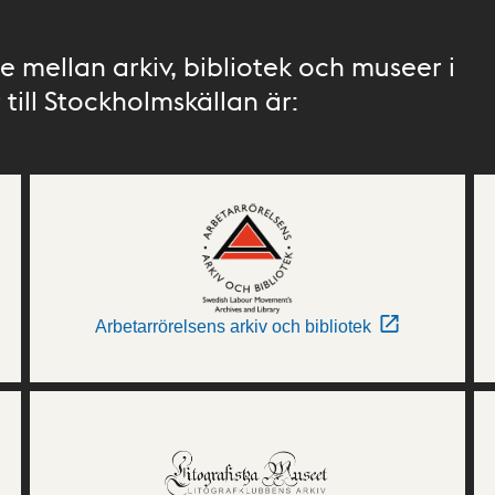
 mellan arkiv, bibliotek och museer i
till Stockholmskällan är:
Arbetarrörelsens arkiv och bibliotek