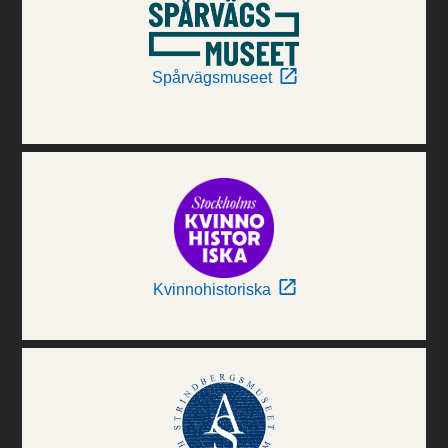
Spårvägsmuseet
Kvinnohistoriska