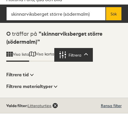
Sök
Fritextsök
Sök
Sökresultat
0
träffar på
skinnarviksberget större
(södermalm)
Visa karta
Visa lista
Filtrera
Filtrera
Filtrera tid
Filtrera materialtyper
Visningsläge
Totalt
Valda filter:
Litteraturtips
Rensa filter
0
träffar
Lista
Karta