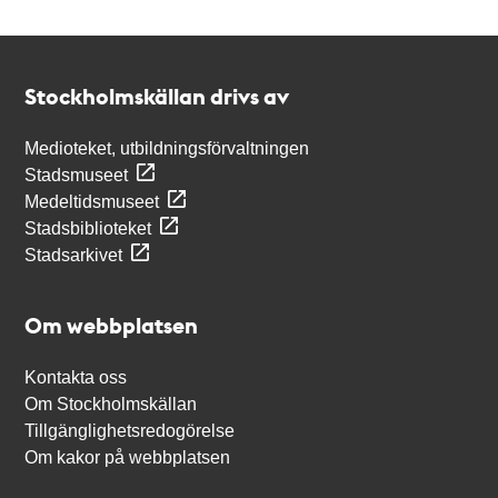
Kontakt
Stockholmskällan
Stockholmskällan drivs av
Medioteket, utbildningsförvaltningen
Stadsmuseet
Medeltidsmuseet
Stadsbiblioteket
Stadsarkivet
Om webbplatsen
Kontakta oss
Om Stockholmskällan
Tillgänglighetsredogörelse
Om kakor på webbplatsen