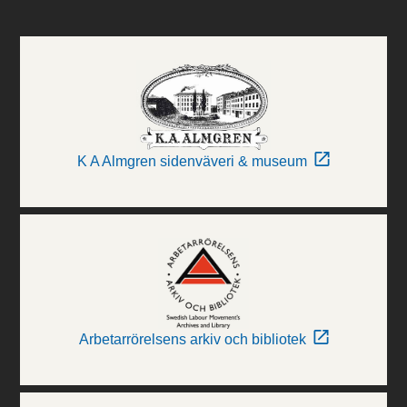
K A Almgren sidenväveri & museum
Arbetarrörelsens arkiv och bibliotek