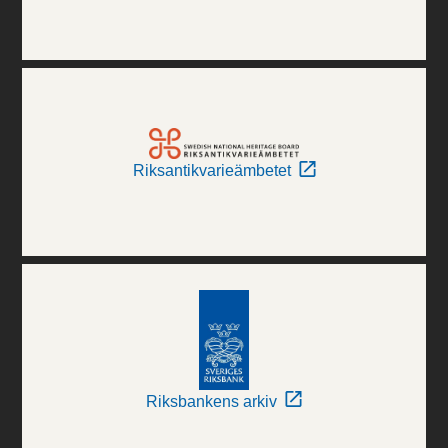
Riksantikvarieämbetet
Riksbankens arkiv