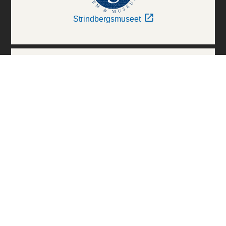
Strindbergsmuseet
Thielska Galleriet
Världskulturmuseerna