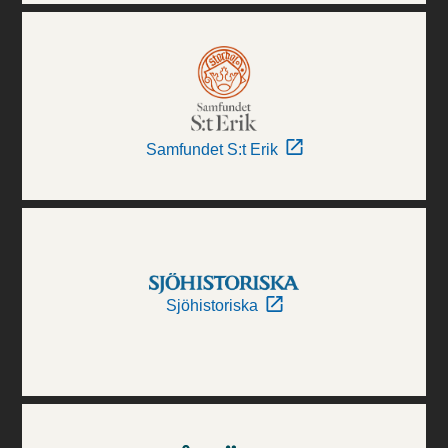
Samfundet S:t Erik
Sjöhistoriska