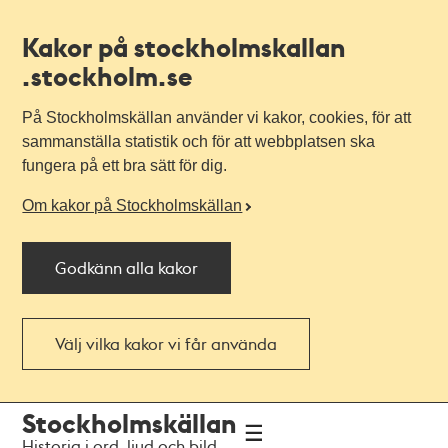
Kakor på stockholmskallan
.stockholm.se
På Stockholmskällan använder vi kakor, cookies, för att
sammanställa statistik och för att webbplatsen ska
fungera på ett bra sätt för dig.
Om kakor på Stockholmskällan
Godkänn alla kakor
Välj vilka kakor vi får använda
Till
Till
Stockholmskällan
navigationen
huvudinnehållet
Historia i ord, ljud och bild