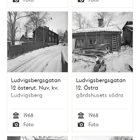
Typ
Typ
Ludvigsbergsgatan
Ludvigsbergsgatan
12 österut. Nuv. kv.
12. Östra
Ludvigsberg
gårdshusets södra
sida. Nuv. kv.
Ludvigsberg
1968
1968
Tid
Tid
Foto
Foto
Typ
Typ