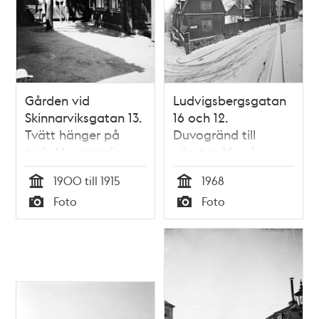
Gården vid
Ludvigsbergsgatan
Skinnarviksgatan 13.
16 och 12.
Tvätt hänger på
Duvogränd till
tork. Nuvarande
vänster. Nuv. kv.
Ludvigsbergsgatan
Ludvigsberg
1900 till 1915
1968
12, kv. Ludvigsberg
Tid
Tid
Foto
Foto
Typ
Typ