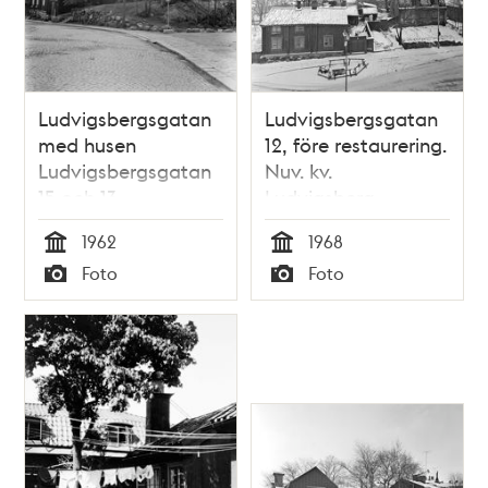
Ludvigsbergsgatan
Ludvigsbergsgatan
med husen
12, före restaurering.
Ludvigsbergsgatan
Nuv. kv.
15 och 13
Ludvigsberg.
Riddarfjärden i
1962
1968
fonden
Tid
Tid
Foto
Foto
Typ
Typ