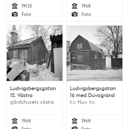
1902
1968
Tid
Tid
Foto
Foto
Typ
Typ
Ludvigsbergsgatan
Ludvigsbergsgatan
12. Västra
16 med Duvogränd
gårdshusets södra
t.v. Nuv. kv.
sida. Nuv. kv.
Ludvigsberg
Ludvigsberg
1968
1968
Tid
Tid
Foto
Foto