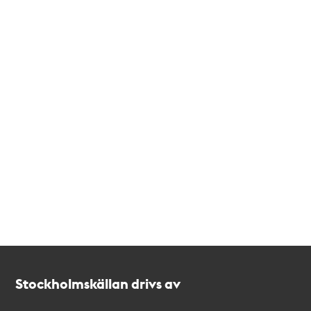
Kontakt
Stockholmskällan
Stockholmskällan drivs av