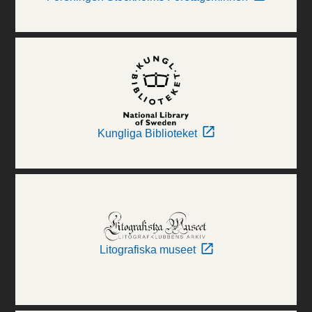
Kungliga Biblioteket
Litografiska museet