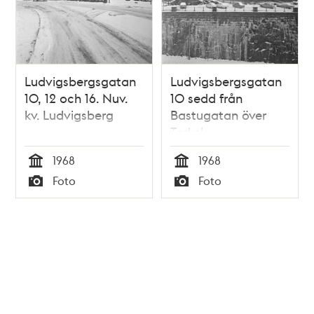
Knutssonsgatan
Ludvigsbergsgatan
Ludvigsbergsgatan
10, 12 och 16. Nuv.
10 sedd från
kv. Ludvigsberg
Bastugatan över
Torkel
Knutssonsgatan.
1968
1968
Nuv. kv.
Tid
Tid
Foto
Foto
Ludvigsberg. T.v.
Typ
Typ
Ludvigsbergsgatan
13