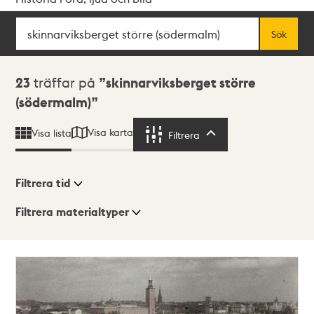
Sök
Fritextsök
Sök
Sökresultat
23
träffar på
skinnarviksberget större
(södermalm)
Visa karta
Visa lista
Filtrera
Filtrera
Filtrera tid
Filtrera materialtyper
Visningsläge
Totalt
23
träffar
Lista
Karta