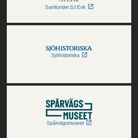
Samfundet S:t Erik
Sjöhistoriska
Spårvägsmuseet