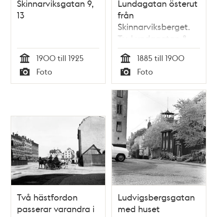
Skinnarviksgatan 9,
Lundagatan österut
13
från
Skinnarviksberget.
T.v. Lundagatan 8.
T.h. ligger
1900 till 1925
1885 till 1900
Lundagatan 13, kv.
Tid
Tid
Foto
Foto
Harhuvudet Mindre.
Typ
Typ
Här går nu Gamla
Lundagatan, kv.
Haren
Två hästfordon
Ludvigsbergsgatan
passerar varandra i
med huset