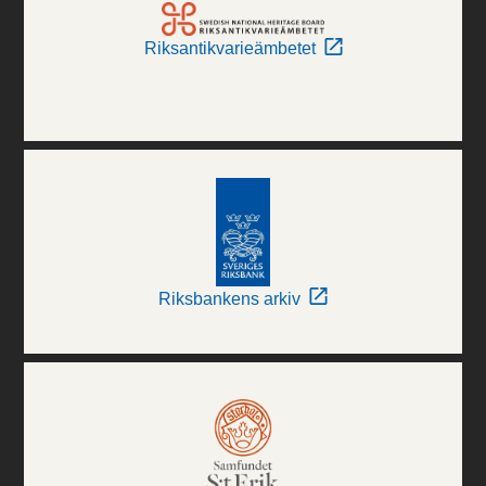
Riksantikvarieämbetet
Riksbankens arkiv