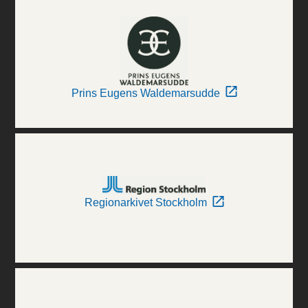
Prins Eugens Waldemarsudde
Regionarkivet Stockholm