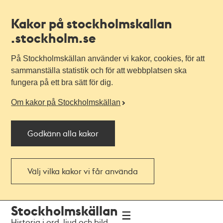
Kakor på stockholmskallan
.stockholm.se
På Stockholmskällan använder vi kakor, cookies, för att
sammanställa statistik och för att webbplatsen ska
fungera på ett bra sätt för dig.
Om kakor på Stockholmskällan
Godkänn alla kakor
Välj vilka kakor vi får använda
Till
Till
Stockholmskällan
navigationen
huvudinnehållet
Historia i ord, ljud och bild