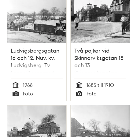
Ludvigsbergsgatan
Två pojkar vid
16 och 12. Nuv. kv.
Skinnarviksgatan 15
Ludvigsberg. Tv.
och 13.
ligger Duvogränd.
Skinnarviksgatan
Riddarfjärden ses i
västerut från hörnet
1968
1885 till 1910
fonden
av Lundagatan vid
Tid
Tid
Foto
Foto
Torkel
Typ
Typ
Knutssonsgatan.
Nuvarande
Ludvigsbergsgatan
10 västerut från
Torkel