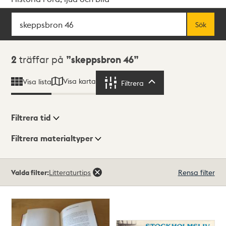
Sök
Fritextsök
Sök
Sökresultat
2
träffar på
skeppsbron 46
Visa karta
Visa lista
Filtrera
Filtrera
Filtrera tid
Filtrera materialtyper
Visningsläge
Totalt
Valda filter:
Litteraturtips
Rensa filter
2
träffar
Lista
Karta