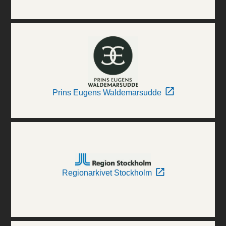
Prins Eugens Waldemarsudde
Regionarkivet Stockholm