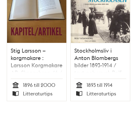
Stig Larsson –
Stockholmsliv i
korgmakare :
Anton Blombergs
Larsson Korgmakare
bilder 1893-1914 /
AB, Skeppsbron 46 /
text och urval: Rolf
Arne Biörnstad
Söderberg
1896 till 2000
1893 till 1914
Tid
Tid
Litteraturtips
Litteraturtips
Typ
Typ