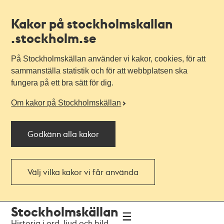
Kakor på stockholmskallan
.stockholm.se
På Stockholmskällan använder vi kakor, cookies, för att
sammanställa statistik och för att webbplatsen ska
fungera på ett bra sätt för dig.
Om kakor på Stockholmskällan
Godkänn alla kakor
Välj vilka kakor vi får använda
Till
Till
Stockholmskällan
navigationen
huvudinnehållet
Historia i ord, ljud och bild