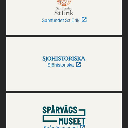
Samfundet S:t Erik
Sjöhistoriska
Spårvägsmuseet