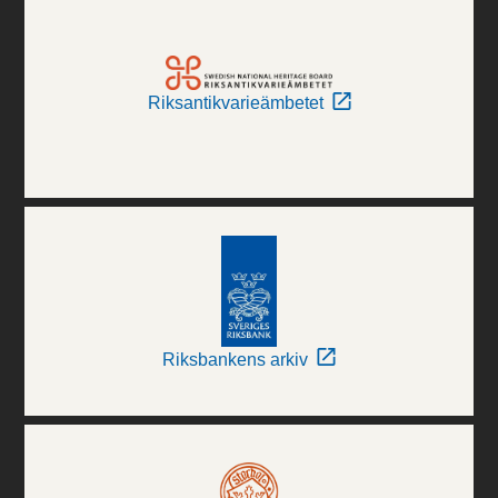
Riksantikvarieämbetet
Riksbankens arkiv