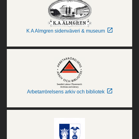
K A Almgren sidenväveri & museum
Arbetarrörelsens arkiv och bibliotek