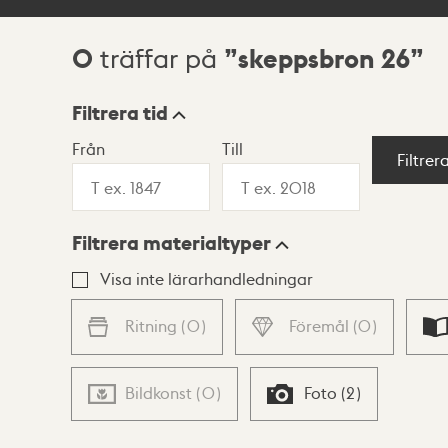
0
skeppsbron 26
träffar på
Sökresultat
Filtrera tid
Från
Till
Visningsläge
Filtrer
Filtrera materialtyper
Lista
Karta
Visa inte lärarhandledningar
Ritning
(
0
)
Föremål
(
0
)
Bildkonst
(
0
)
Foto
(
2
)