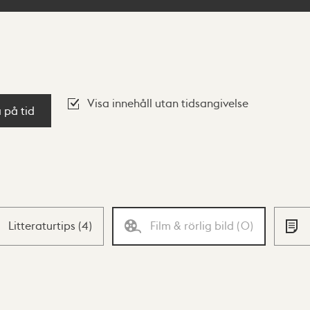
Visa innehåll utan tidsangivelse
a på tid
Litteraturtips
(
4
)
Film & rörlig bild
(
0
)