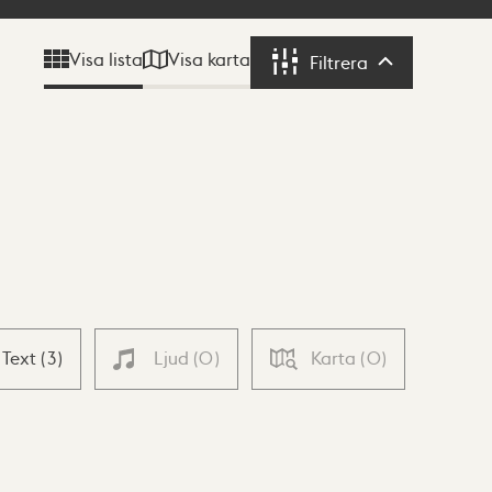
Visa karta
Visa lista
Filtrera
Filtrera
Text
(
3
)
Ljud
(
0
)
Karta
(
0
)