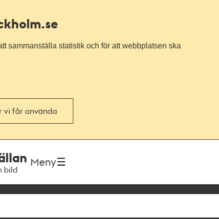
ockholm.se
tt sammanställa statistik och för att webbplatsen ska
or vi får använda
ällan
Meny
h bild