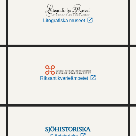
Litografiska museet
Riksantikvarieämbetet