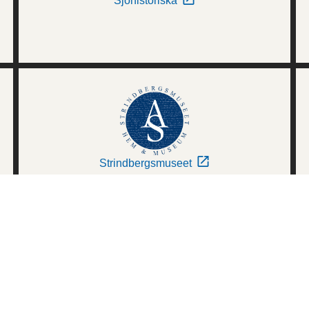
Sjöhistoriska
Strindbergsmuseet