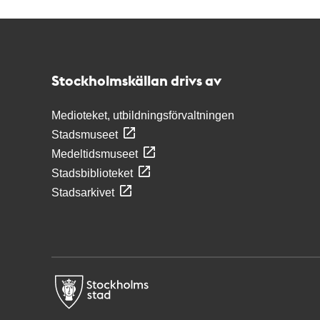
Kontakt
Stockholmskällan
Stockholmskällan drivs av
Medioteket, utbildningsförvaltningen
Stadsmuseet
Medeltidsmuseet
Stadsbiblioteket
Stadsarkivet