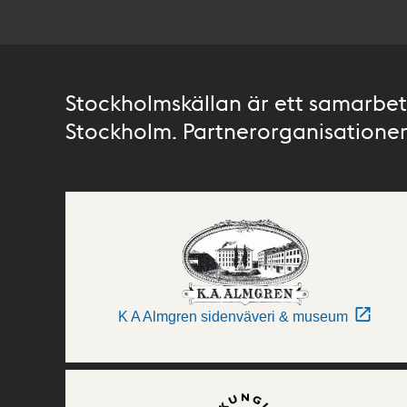
Stockholmskällan är ett samarbete
Stockholm. Partnerorganisationer 
K A Almgren sidenväveri & museum