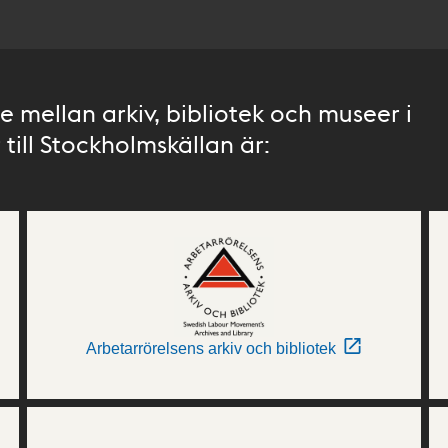
 mellan arkiv, bibliotek och museer i
till Stockholmskällan är:
Arbetarrörelsens arkiv och bibliotek