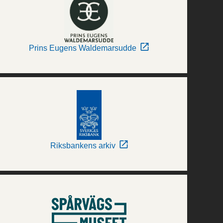
Prins Eugens Waldemarsudde
Riksbankens arkiv