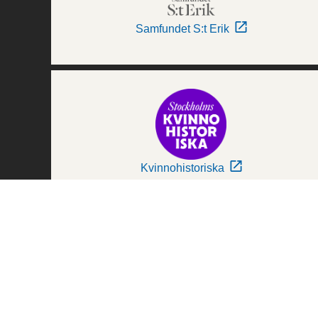
Samfundet S:t Erik
Kvinnohistoriska
Världskulturmuseerna