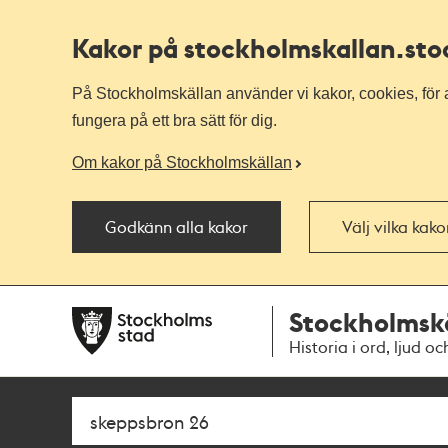
Kakor på stockholmskallan
.st
På Stockholmskällan använder vi kakor, cookies, för a
fungera på ett bra sätt för dig.
Om kakor på Stockholmskällan
Godkänn alla kakor
Välj vilka kak
Till
Till
Stockholmsk
navigationen
huvudinnehållet
Historia i ord, ljud oc
Sök
Fritextsök