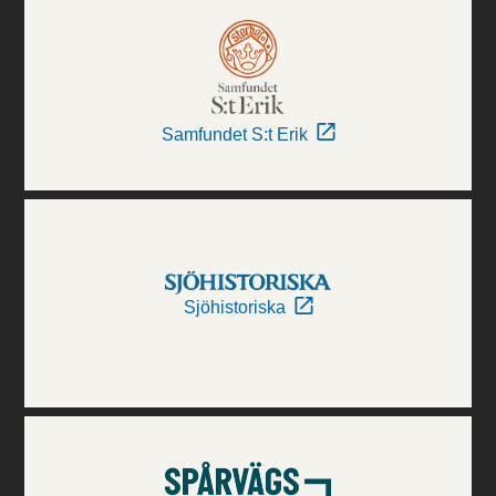
Samfundet S:t Erik
Sjöhistoriska