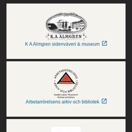
K A Almgren sidenväveri & museum
Arbetarrörelsens arkiv och bibliotek