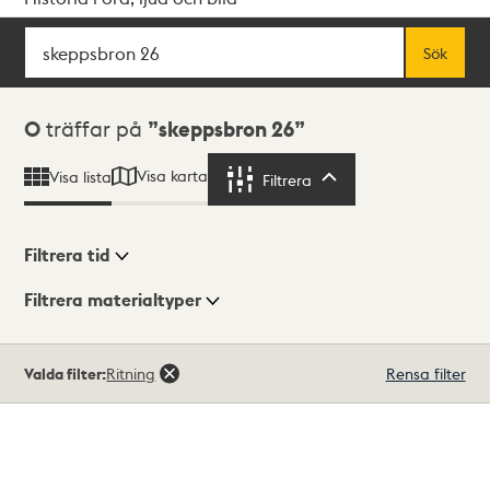
Sök
Fritextsök
Sök
Sökresultat
0
träffar på
skeppsbron 26
Visa karta
Visa lista
Filtrera
Filtrera
Filtrera tid
Filtrera materialtyper
Visningsläge
Totalt
Valda filter:
Ritning
Rensa filter
0
träffar
Lista
Karta