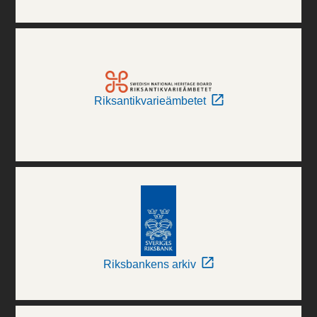
Riksantikvarieämbetet
Riksbankens arkiv