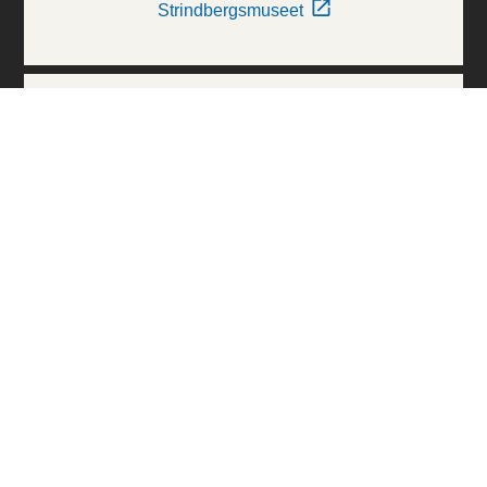
Strindbergsmuseet
Thielska Galleriet
Världskulturmuseerna