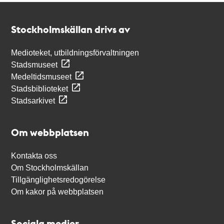
Kontakt
Stockholmskällan
Stockholmskällan drivs av
Medioteket, utbildningsförvaltningen
Stadsmuseet
Medeltidsmuseet
Stadsbiblioteket
Stadsarkivet
Om webbplatsen
Kontakta oss
Om Stockholmskällan
Tillgänglighetsredogörelse
Om kakor på webbplatsen
Sociala medier