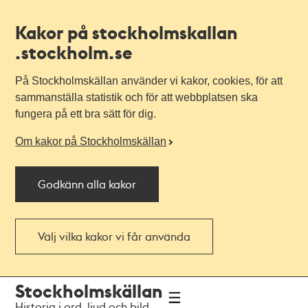
Kakor på stockholmskallan
.stockholm.se
På Stockholmskällan använder vi kakor, cookies, för att
sammanställa statistik och för att webbplatsen ska
fungera på ett bra sätt för dig.
Om kakor på Stockholmskällan
Godkänn alla kakor
Välj vilka kakor vi får använda
Till
Till
Stockholmskällan
navigationen
huvudinnehållet
Historia i ord, ljud och bild