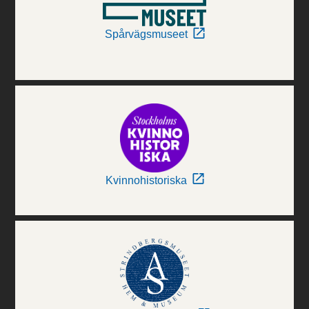
Spårvägsmuseet
Kvinnohistoriska