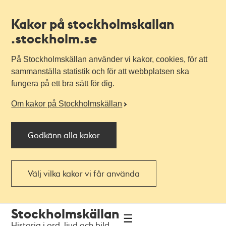
Kakor på stockholmskallan
.stockholm.se
På Stockholmskällan använder vi kakor, cookies, för att
sammanställa statistik och för att webbplatsen ska
fungera på ett bra sätt för dig.
Om kakor på Stockholmskällan
Godkänn alla kakor
Välj vilka kakor vi får använda
Till
Till
Stockholmskällan
navigationen
huvudinnehållet
Historia i ord, ljud och bild