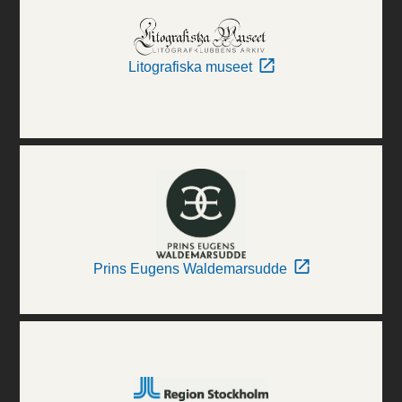
Litografiska museet
Prins Eugens Waldemarsudde