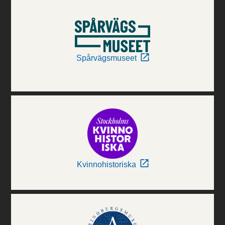
Spårvägsmuseet
Kvinnohistoriska