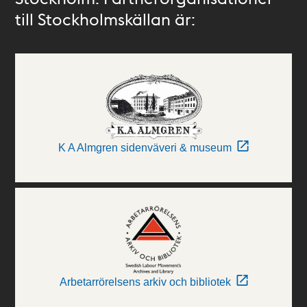
till Stockholmskällan är:
K A Almgren sidenväveri & museum
Arbetarrörelsens arkiv och bibliotek