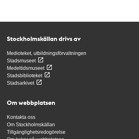
Kontakt
Stockholmskällan
Stockholmskällan drivs av
Medioteket, utbildningsförvaltningen
Stadsmuseet
Medeltidsmuseet
Stadsbiblioteket
Stadsarkivet
Om webbplatsen
Kontakta oss
Om Stockholmskällan
Tillgänglighetsredogörelse