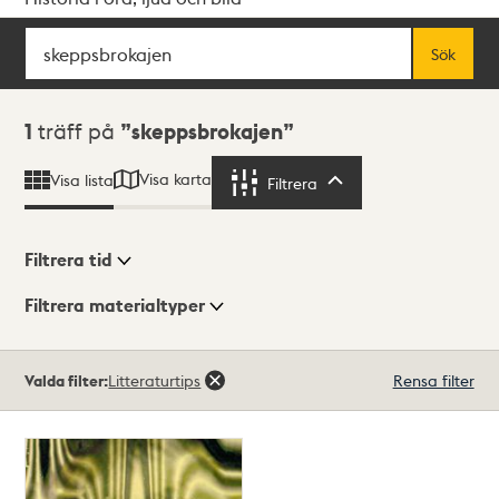
Sök
Fritextsök
Sök
Sökresultat
1
träff på
skeppsbrokajen
Visa karta
Visa lista
Filtrera
Filtrera
Filtrera tid
Filtrera materialtyper
Visningsläge
Totalt
Valda filter:
Litteraturtips
Rensa filter
1
träffar
Lista
Karta