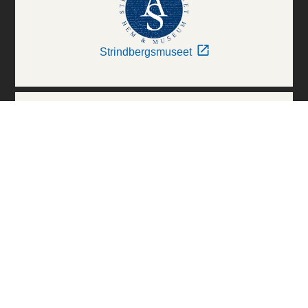
Strindbergsmuseet
Thielska Galleriet
Världskulturmuseerna