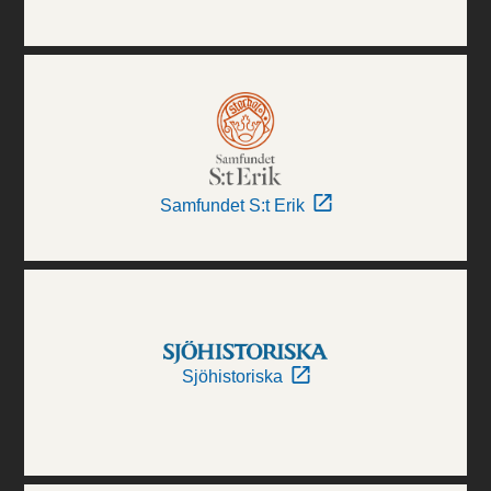
Samfundet S:t Erik
Sjöhistoriska