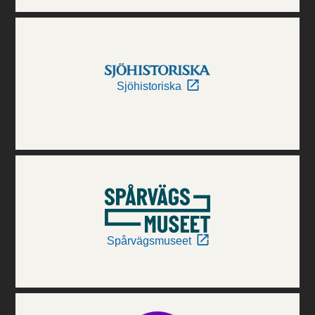
Sjöhistoriska
Spårvägsmuseet