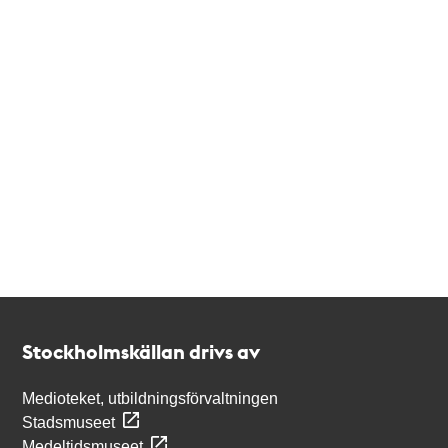
Kontakt
Stockholmskällan
Stockholmskällan drivs av
Medioteket, utbildningsförvaltningen
Stadsmuseet
Medeltidsmuseet