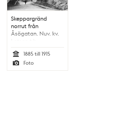
Skeppargränd
norrut från
Åsögatan. Nuv. kv.
Lotsen t.h
1885 till 1915
Tid
Foto
Typ