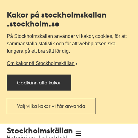
Kakor på stockholmskallan
.stockholm.se
På Stockholmskällan använder vi kakor, cookies, för att
sammanställa statistik och för att webbplatsen ska
fungera på ett bra sätt för dig.
Om kakor på Stockholmskällan
Godkänn alla kakor
Välj vilka kakor vi får använda
Till
Till
Stockholmskällan
navigationen
huvudinnehållet
Historia i ord, ljud och bild