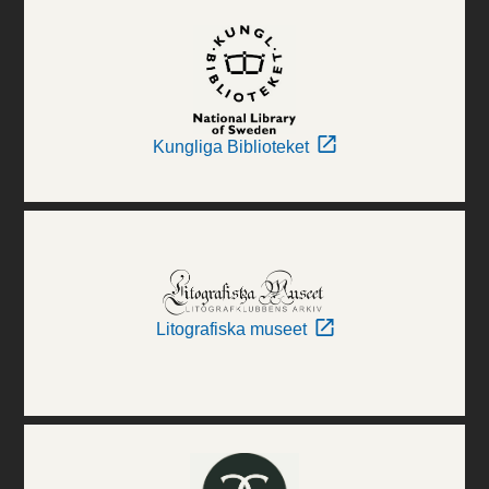
Kungliga Biblioteket
Litografiska museet