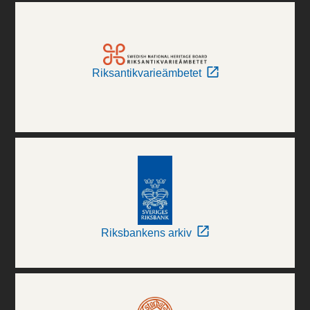
Riksantikvarieämbetet
Riksbankens arkiv