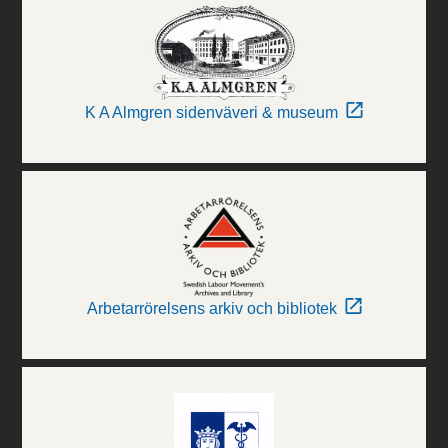
K A Almgren sidenväveri & museum
Arbetarrörelsens arkiv och bibliotek