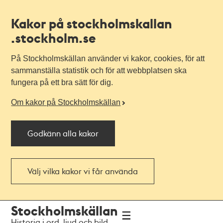
Kakor på stockholmskallan
.stockholm.se
På Stockholmskällan använder vi kakor, cookies, för att
sammanställa statistik och för att webbplatsen ska
fungera på ett bra sätt för dig.
Om kakor på Stockholmskällan
Godkänn alla kakor
Välj vilka kakor vi får använda
Till
Till
Stockholmskällan
navigationen
huvudinnehållet
Historia i ord, ljud och bild