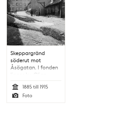
Skeppargränd
söderut mot
Åsögatan. I fonden
ligger kv. Oljan
1885 till 1915
Tid
Foto
Typ