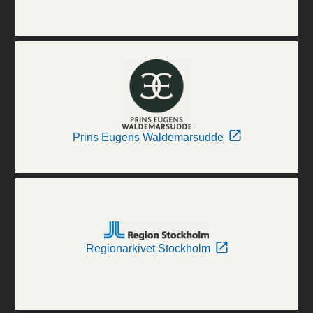
Prins Eugens Waldemarsudde
Regionarkivet Stockholm