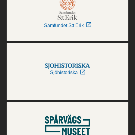
Samfundet S:t Erik
Sjöhistoriska