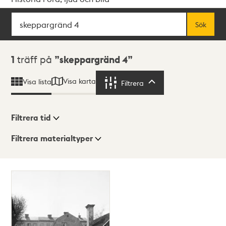
Sök
Fritextsök
Sök
Sökresultat
1
träff på
skeppargränd 4
Visa karta
Visa lista
Filtrera
Filtrera
Filtrera tid
Filtrera materialtyper
Visningsläge
Totalt
1
träffar
Lista
Karta