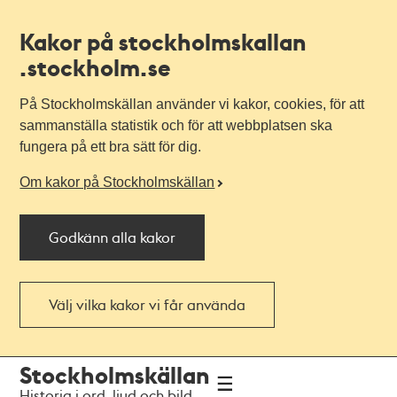
Kakor på stockholmskallan
.stockholm.se
På Stockholmskällan använder vi kakor, cookies, för att
sammanställa statistik och för att webbplatsen ska
fungera på ett bra sätt för dig.
Om kakor på Stockholmskällan
Godkänn alla kakor
Välj vilka kakor vi får använda
Till
Till
Stockholmskällan
navigationen
huvudinnehållet
Historia i ord, ljud och bild