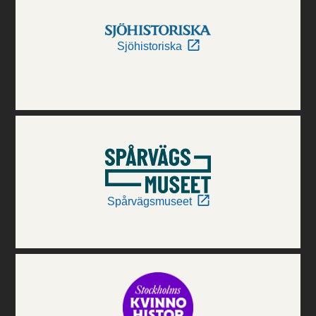
Sjöhistoriska
Spårvägsmuseet