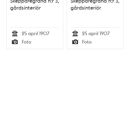
Skepparegränd n:r 3,
Skepparegränd n:r 3,
gårdsinteriör
gårdsinteriör
25 april 1907
25 april 1907
Tid
Tid
Foto
Foto
Typ
Typ