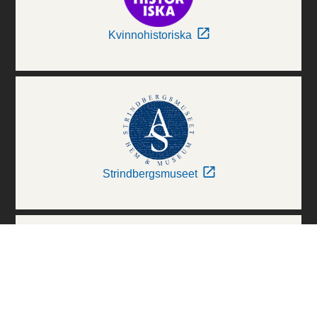
Kvinnohistoriska
Strindbergsmuseet
Thielska Galleriet