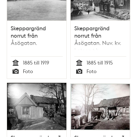
Skeppargränd
Skeppargränd
norrut från
norrut från
Åsögatan.
Åsögatan. Nuv. kv.
Lotsen t.h
1885 till 1919
1885 till 1915
Tid
Tid
Foto
Foto
Typ
Typ