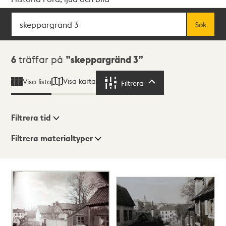
Sök
Fritextsök
Sök
Sökresultat
6
träffar på
skeppargränd 3
Visa karta
Visa lista
Filtrera
Filtrera
Filtrera tid
Filtrera materialtyper
Visningsläge
Totalt
6
träffar
Lista
Karta