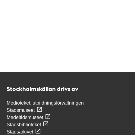
Kontakt
Stockholmskällan
Stockholmskällan drivs av
Medioteket, utbildningsförvaltningen
Stadsmuseet
Medeltidsmuseet
Stadsbiblioteket
Stadsarkivet