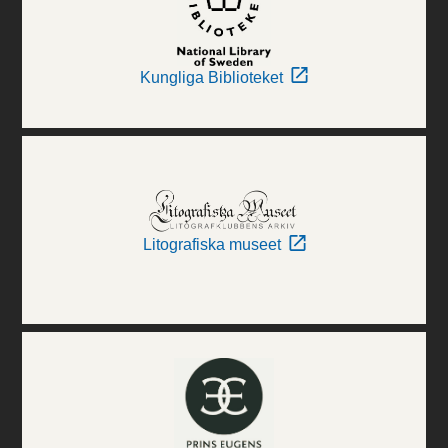
Kungliga Biblioteket
Litografiska museet