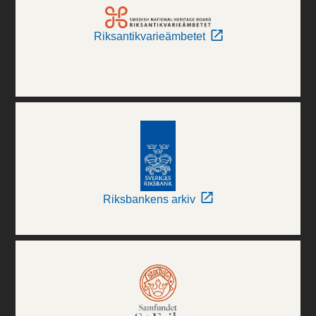
Riksantikvarieämbetet
Riksbankens arkiv