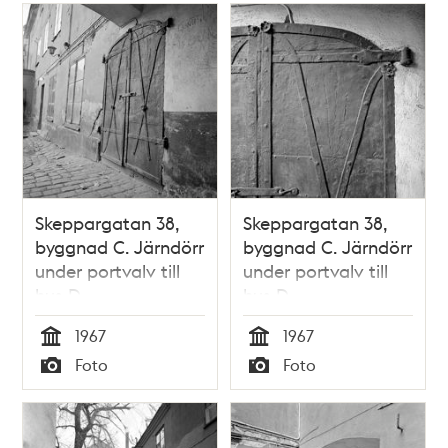
Skeppargatan 38,
Skeppargatan 38,
byggnad C. Järndörr
byggnad C. Järndörr
under portvalv till
under portvalv till
hus D
hus D
1967
1967
Tid
Tid
Foto
Foto
Typ
Typ