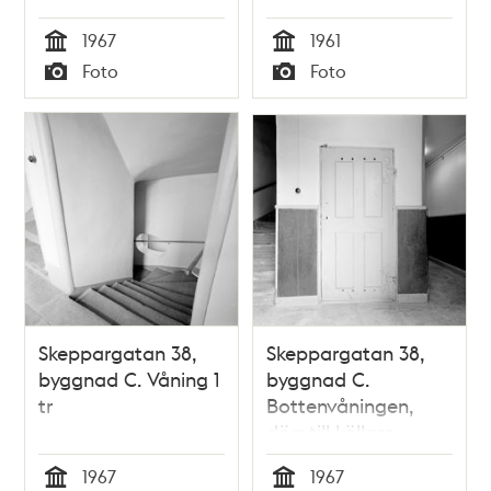
1967
1961
Tid
Tid
Foto
Foto
Typ
Typ
Skeppargatan 38,
Skeppargatan 38,
byggnad C. Våning 1
byggnad C.
tr
Bottenvåningen,
dörr till källare
1967
1967