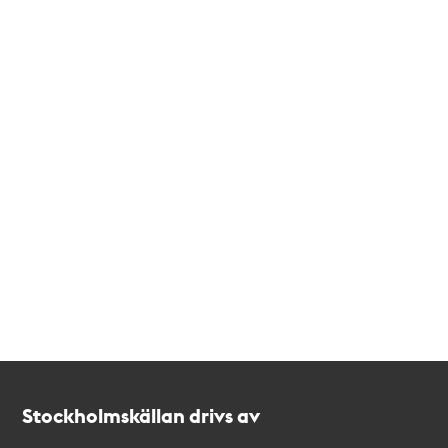
Kontakt
Stockholmskällan
Stockholmskällan drivs av