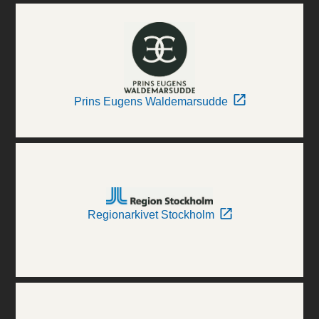
Prins Eugens Waldemarsudde
Regionarkivet Stockholm