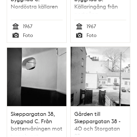
Nordöstra källaren
Källaringång från
portgång
1967
1967
Tid
Tid
Foto
Foto
Typ
Typ
Skeppargatan 38,
Gården till
byggnad C. Från
Skeppargatan 38 -
bottenvåningen mot
40 och Storgatan
trapphuset
23