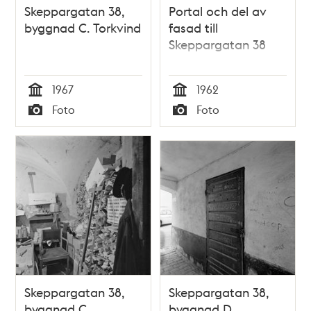
Skeppargatan 38,
Portal och del av
byggnad C. Torkvind
fasad till
Skeppargatan 38
1967
1962
Tid
Tid
Foto
Foto
Typ
Typ
Skeppargatan 38,
Skeppargatan 38,
byggnad C.
byggnad D.