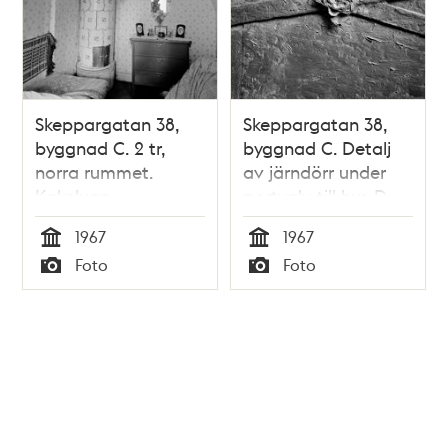
Skeppargatan 38,
Skeppargatan 38,
byggnad C. 2 tr,
byggnad C. Detalj
norra rummet.
av järndörr under
Kakelugn
portvalv till hus D
1967
1967
Tid
Tid
Foto
Foto
Typ
Typ