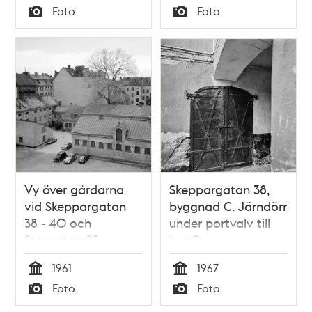
Tid
Tid
Foto
Foto
Typ
Typ
Vy över gårdarna
Skeppargatan 38,
vid Skeppargatan
byggnad C. Järndörr
38 - 40 och
under portvalv till
Storgatan 23
hus D
1961
1967
Tid
Tid
Foto
Foto
Typ
Typ