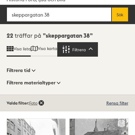
Sök
Fritextsök
Sök
Sökresultat
22
träffar på
skeppargatan 38
Visa karta
Visa lista
Filtrera
Filtrera
Filtrera tid
Filtrera materialtyper
Visningsläge
Totalt
Valda filter:
Foto
Rensa filter
22
träffar
Lista
Karta