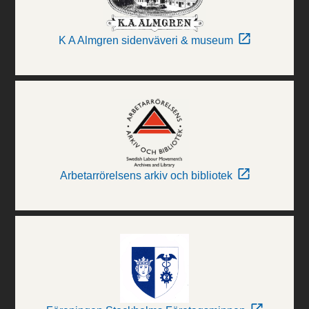
K A Almgren sidenväveri & museum
Arbetarrörelsens arkiv och bibliotek