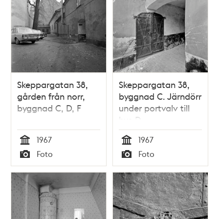
Skeppargatan 38,
Skeppargatan 38,
gården från norr,
byggnad C. Järndörr
byggnad C, D, F
under portvalv till
hus D
1967
1967
Tid
Tid
Foto
Foto
Typ
Typ