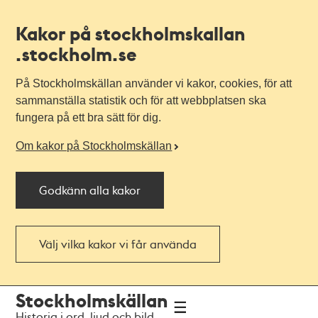
Kakor på stockholmskallan
.stockholm.se
På Stockholmskällan använder vi kakor, cookies, för att
sammanställa statistik och för att webbplatsen ska
fungera på ett bra sätt för dig.
Om kakor på Stockholmskällan
Godkänn alla kakor
Välj vilka kakor vi får använda
Till
Till
Stockholmskällan
navigationen
huvudinnehållet
Historia i ord, ljud och bild