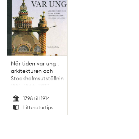
När tiden var ung :
arkitekturen och
Stockholmsutställningarna
1851, 1866, 1897,
1909 / Ulf Sörenson
1798 till 1914
Tid
Litteraturtips
Typ