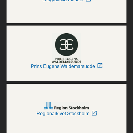
Prins Eugens Waldemarsudde
Regionarkivet Stockholm