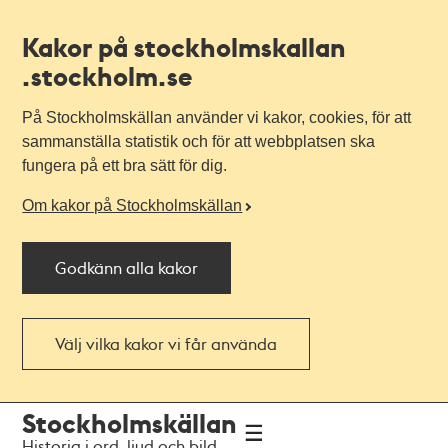
Kakor på stockholmskallan
.stockholm.se
På Stockholmskällan använder vi kakor, cookies, för att
sammanställa statistik och för att webbplatsen ska
fungera på ett bra sätt för dig.
Om kakor på Stockholmskällan
Godkänn alla kakor
Välj vilka kakor vi får använda
Till
Till
Stockholmskällan
navigationen
huvudinnehållet
Historia i ord, ljud och bild