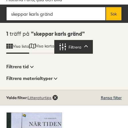
Sök
Fritextsök
Sök
Sökresultat
1
träff på
skeppar karls gränd
Visa karta
Visa lista
Filtrera
Filtrera
Filtrera tid
Filtrera materialtyper
Visningsläge
Totalt
Valda filter:
Litteraturtips
Rensa filter
1
träffar
Lista
Karta