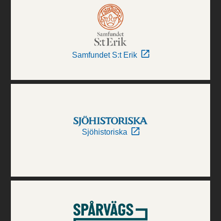
Samfundet S:t Erik
Sjöhistoriska