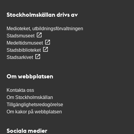
Kontakt
Stockholmskällan
Stockholmskällan drivs av
Medioteket, utbildningsförvaltningen
Stadsmuseet
Medeltidsmuseet
Stadsbiblioteket
Stadsarkivet
Om webbplatsen
Kontakta oss
Om Stockholmskällan
Tillgänglighetsredogörelse
Om kakor på webbplatsen
Sociala medier