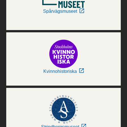
Spårvägsmuseet
Kvinnohistoriska
Strindbergsmuseet