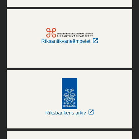
Riksantikvarieämbetet
Riksbankens arkiv