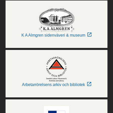
K A Almgren sidenväveri & museum
Arbetarrörelsens arkiv och bibliotek