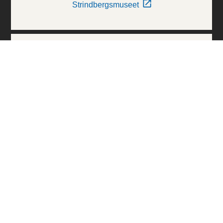
Strindbergsmuseet
Thielska Galleriet
Världskulturmuseerna