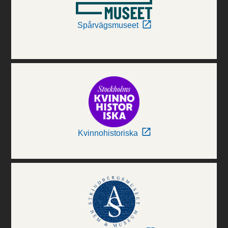
Spårvägsmuseet
Kvinnohistoriska