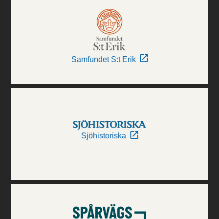
Samfundet S:t Erik
Sjöhistoriska