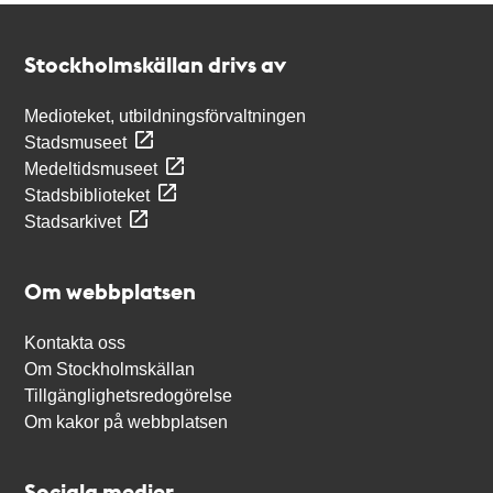
Kontakt
Stockholmskällan
Stockholmskällan drivs av
Medioteket, utbildningsförvaltningen
Stadsmuseet
Medeltidsmuseet
Stadsbiblioteket
Stadsarkivet
Om webbplatsen
Kontakta oss
Om Stockholmskällan
Tillgänglighetsredogörelse
Om kakor på webbplatsen
Sociala medier