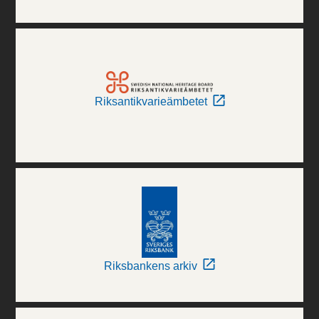
Riksantikvarieämbetet
Riksbankens arkiv