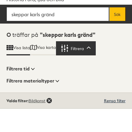
Sök
Fritextsök
Sök
Sökresultat
0
träffar på
skeppar karls gränd
Visa karta
Visa lista
Filtrera
Filtrera
Filtrera tid
Filtrera materialtyper
Visningsläge
Totalt
Valda filter:
Bildkonst
Rensa filter
0
träffar
Lista
Karta