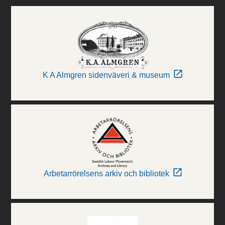
K A Almgren sidenväveri & museum
Arbetarrörelsens arkiv och bibliotek