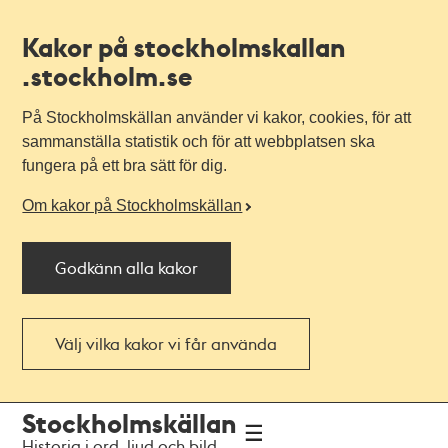
Kakor på stockholmskallan
.stockholm.se
På Stockholmskällan använder vi kakor, cookies, för att
sammanställa statistik och för att webbplatsen ska
fungera på ett bra sätt för dig.
Om kakor på Stockholmskällan
Godkänn alla kakor
Välj vilka kakor vi får använda
Till
Till
Stockholmskällan
navigationen
huvudinnehållet
Historia i ord, ljud och bild