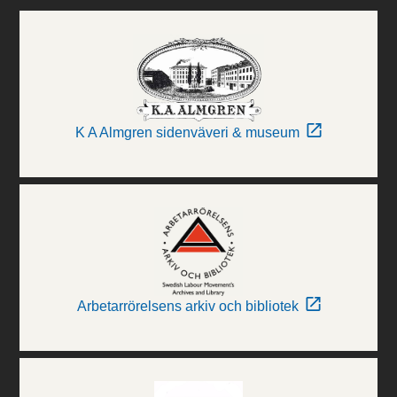
K A Almgren sidenväveri & museum
Arbetarrörelsens arkiv och bibliotek