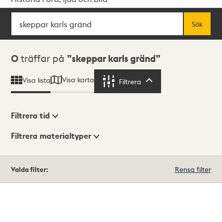
Sök
Fritextsök
Sök
Sökresultat
0
träffar på
skeppar karls gränd
Visa karta
Visa lista
Filtrera
Filtrera
Filtrera tid
Filtrera materialtyper
Visningsläge
Totalt
Valda filter:
Rensa filter
0
träffar
Lista
Karta