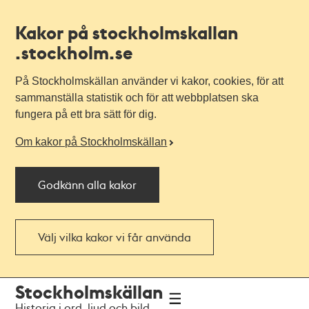
Kakor på stockholmskallan
.stockholm.se
På Stockholmskällan använder vi kakor, cookies, för att
sammanställa statistik och för att webbplatsen ska
fungera på ett bra sätt för dig.
Om kakor på Stockholmskällan
Godkänn alla kakor
Välj vilka kakor vi får använda
Till
Till
Stockholmskällan
navigationen
huvudinnehållet
Historia i ord, ljud och bild