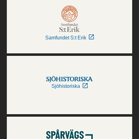
Samfundet S:t Erik
Sjöhistoriska