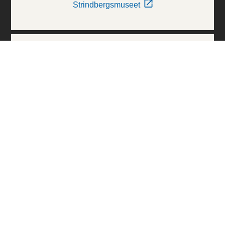
Strindbergsmuseet
Thielska Galleriet
Världskulturmuseerna