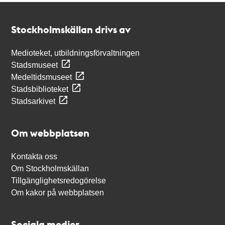
Kontakt
Stockholmskällan
Stockholmskällan drivs av
Medioteket, utbildningsförvaltningen
Stadsmuseet
Medeltidsmuseet
Stadsbiblioteket
Stadsarkivet
Om webbplatsen
Kontakta oss
Om Stockholmskällan
Tillgänglighetsredogörelse
Om kakor på webbplatsen
Sociala medier