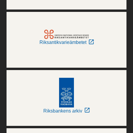
Riksantikvarieämbetet
Riksbankens arkiv