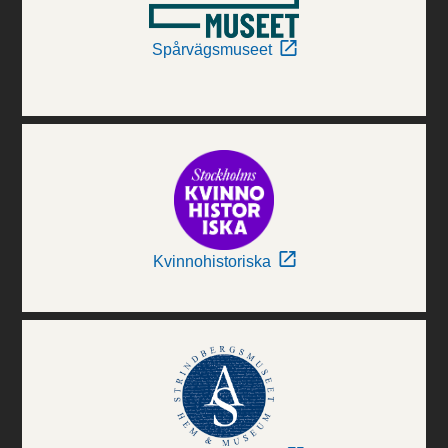
Spårvägsmuseet
Kvinnohistoriska