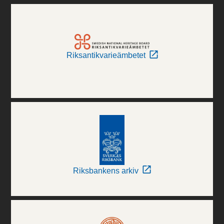
Riksantikvarieämbetet
Riksbankens arkiv