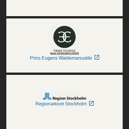
Prins Eugens Waldemarsudde
Regionarkivet Stockholm