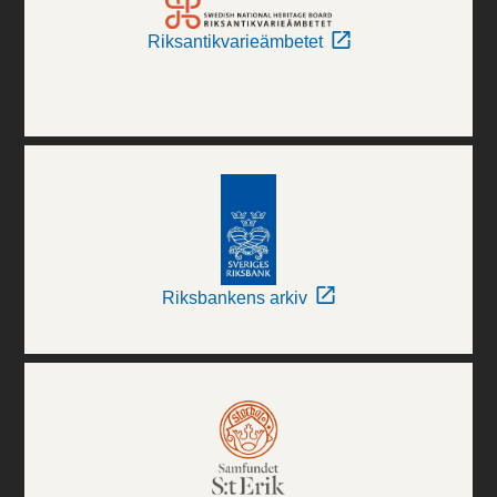
Riksantikvarieämbetet
Riksbankens arkiv