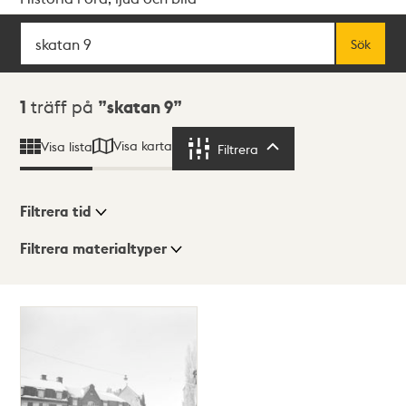
Sök
Fritextsök
Sök
Sökresultat
1
träff på
skatan 9
Visa karta
Visa lista
Filtrera
Filtrera
Filtrera tid
Filtrera materialtyper
Visningsläge
Totalt
1
träffar
Lista
Karta