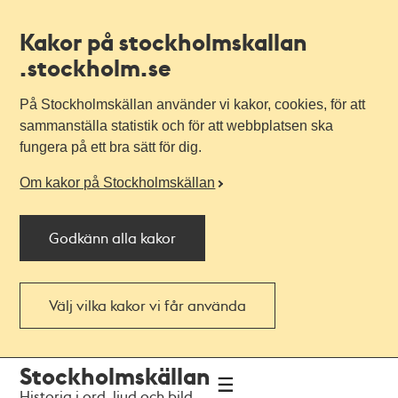
Kakor på stockholmskallan
.stockholm.se
På Stockholmskällan använder vi kakor, cookies, för att
sammanställa statistik och för att webbplatsen ska
fungera på ett bra sätt för dig.
Om kakor på Stockholmskällan
Godkänn alla kakor
Välj vilka kakor vi får använda
Till
Till
Stockholmskällan
navigationen
huvudinnehållet
Historia i ord, ljud och bild