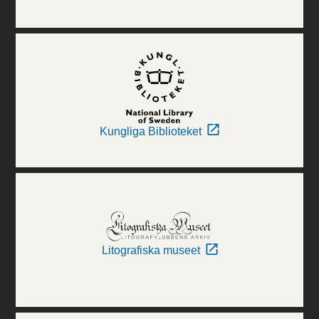
Kungliga Biblioteket
Litografiska museet