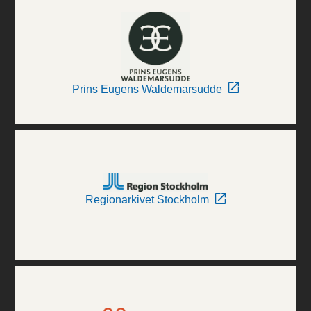
Prins Eugens Waldemarsudde
Regionarkivet Stockholm