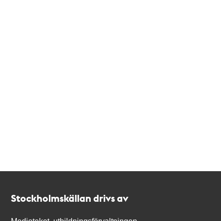
Kontakt
Stockholmskällan
Stockholmskällan drivs av