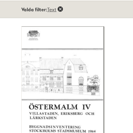
Totalt
Valda filter:
Text
1
träffar