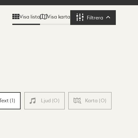
Visa karta
Visa lista
Filtrera
Filtrera
Text
(
1
)
Ljud
(
0
)
Karta
(
0
)