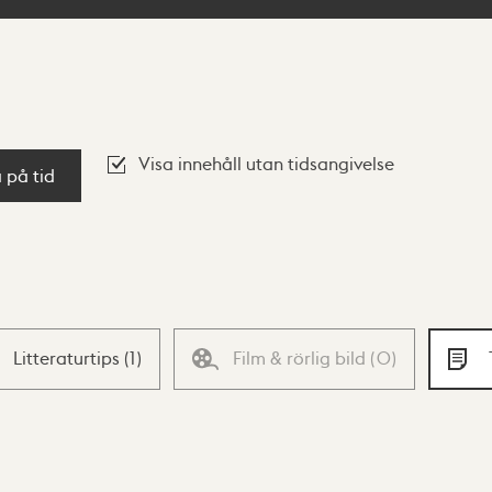
Visa innehåll utan tidsangivelse
a på tid
Litteraturtips
(
1
)
Film & rörlig bild
(
0
)