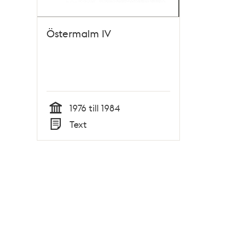
Östermalm IV
1976 till 1984
Tid
Text
Typ