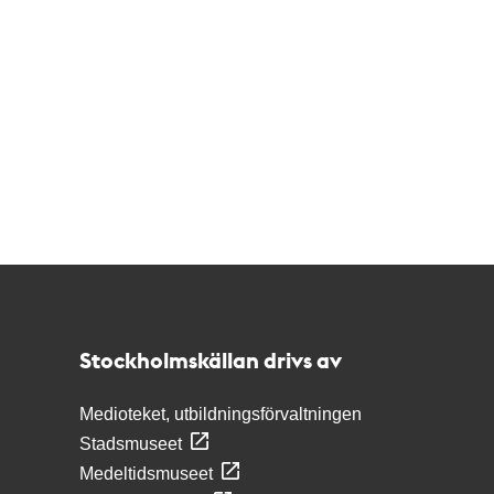
Kontakt
Stockholmskällan
Stockholmskällan drivs av
Medioteket, utbildningsförvaltningen
Stadsmuseet
Medeltidsmuseet