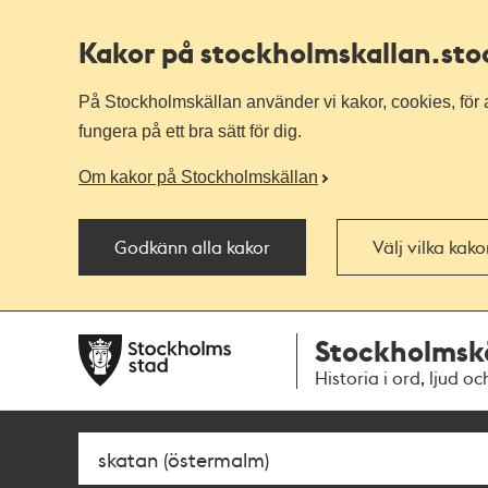
Kakor på stockholmskallan
.st
På Stockholmskällan använder vi kakor, cookies, för a
fungera på ett bra sätt för dig.
Om kakor på Stockholmskällan
Godkänn alla kakor
Välj vilka kak
Till
Till
Stockholmsk
navigationen
huvudinnehållet
Historia i ord, ljud oc
Sök
Fritextsök