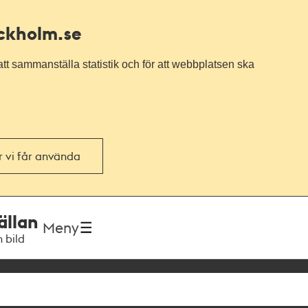
ockholm.se
tt sammanställa statistik och för att webbplatsen ska
or vi får använda
ällan
Meny
h bild