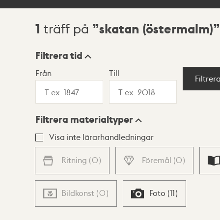
1
skatan (östermalm)
träff på
Sökresultat
Filtrera tid
Från
Till
Visningsläge
Filtrer
Filtrera materialtyper
Lista
Karta
Visa inte lärarhandledningar
Ritning
(
0
)
Föremål
(
0
)
Bildkonst
(
0
)
Foto
(
11
)